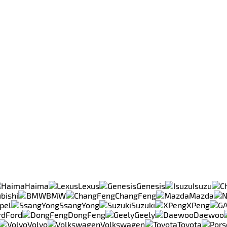
Haima
Lexus
Genesis
Isuzu
bishi
BMW
ChangFeng
Mazda
pel
SsangYong
Suzuki
XPeng
Ford
DongFeng
Geely
Daewoo
Volvo
Volkswagen
Toyota