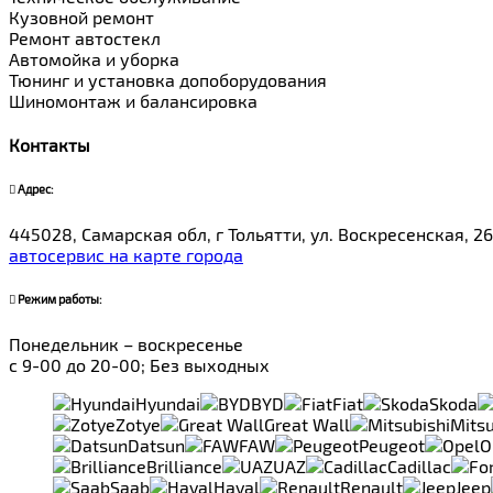
Кузовной ремонт
Ремонт автостекл
Автомойка и уборка
Тюнинг и установка допоборудования
Шиномонтаж и балансировка
Контакты
Адрес:
445028, Самарская обл, г Тольятти, ул. Воскресенская, 26
автосервис на карте города
Режим работы:
Понедельник – воскресенье
с 9-00 до 20-00; Без выходных
Hyundai
BYD
Fiat
Skoda
Zotye
Great Wall
Mitsu
Datsun
FAW
Peugeot
O
Brilliance
UAZ
Cadillac
Saab
Haval
Renault
Jeep