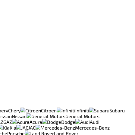
Chery
Citroen
Infiniti
Subaru
Nissan
General Motors
GAZ
Acura
Dodge
Audi
Kia
JAC
Mercedes-Benz
Porsche
Land Rover