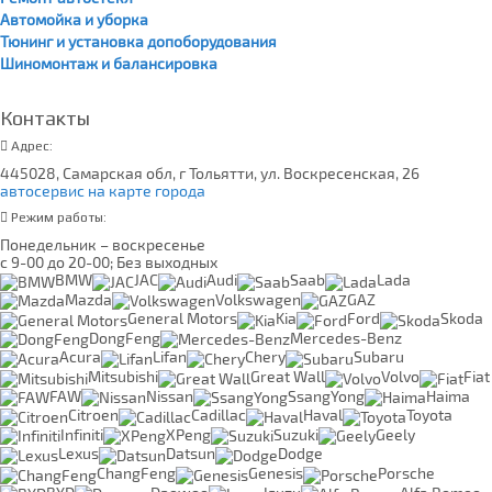
Автомойка и уборка
Тюнинг и установка допоборудования
Шиномонтаж и балансировка
Контакты
Адрес:
445028, Самарская обл, г Тольятти, ул. Воскресенская, 26
автосервис на карте города
Режим работы:
Понедельник – воскресенье
с 9-00 до 20-00; Без выходных
BMW
JAC
Audi
Saab
Lada
Mazda
Volkswagen
GAZ
General Motors
Kia
Ford
Skoda
DongFeng
Mercedes-Benz
Acura
Lifan
Chery
Subaru
Mitsubishi
Great Wall
Volvo
Fiat
FAW
Nissan
SsangYong
Haima
Citroen
Cadillac
Haval
Toyota
Infiniti
XPeng
Suzuki
Geely
Lexus
Datsun
Dodge
ChangFeng
Genesis
Porsche