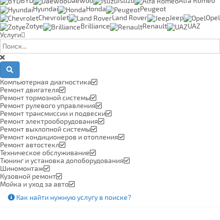
BYD
Daewoo
Isuzu
Alfa Romeo
Hyundai
Honda
Peugeot
Chevrolet
Land Rover
Jeep
Opel
Zotye
Brilliance
Renault
UAZ
Услуги
Компьютерная диагностика
Ремонт двигателя
Ремонт тормозной системы
Ремонт рулевого управления
Ремонт трансмиссии и подвески
Ремонт электрооборудования
Ремонт выхлопной системы
Ремонт кондиционеров и отопления
Ремонт автостекл
Техническое обслуживание
Тюнинг и установка допоборудования
Шиномонтаж
Кузовной ремонт
Мойка и уход за авто
Как найти нужную услугу в поиске
?