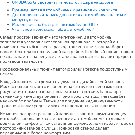
OMODA S5 GT: встречайте нового лидера на дороге!
Преимущества автомобильных резиновых ковриков
Дистанционный запуск двигателя автомобиля – плюсы и
минусы, цена
Маленькие, но быстрые автомобили: ТОП-7
Что такое прокладка ГБЦ в автомобиле?
Самый простой вариант - это чип-тюнинг. В автомобиль
заливается усовершенствованная прошивка, с которой он
начинает ехать быстрее, а расход топлива при этом наоборот
падает благодаря правильной настройке. Подобный тюнинг никак
не сказывается на ресурсе деталей вашего авто, но дает прирост
производительности.
Профессиональный тюнинг автомобилей Porsche по доступным
ценам.
Каждый водитель стремиться улучшить дизайн своей машины.
Можно покрасить авто и нанести на его кузов всевозможные
рисунки, которые позволят выделиться в потоке. Благодаря
отменному качеству покрытия оно прослужит долгие годы без
каких-либо проблем. Также для придания индивидуальности
транспортному средству можно использовать автовинил.
Не менее распространенный вариант тюнинга - шумоизоляция,
которой с завода не хватает многим автомобилям, что лишает
водителей комфорта. Качественная шумоизоляция избавит вас от
посторонних звуков с улицы. Тонировка стекол делает
передвижение более комфортным.