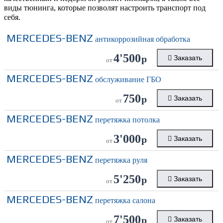
виды тюнинга, которые позволят настроить транспорт под
себя.
MERCEDES-BENZ
антикоррозийная обработка
4'500
р
Заказать
от
MERCEDES-BENZ
обслуживание ГБО
750
р
Заказать
от
MERCEDES-BENZ
перетяжка потолка
3'000
р
Заказать
от
MERCEDES-BENZ
перетяжка руля
5'250
р
Заказать
от
MERCEDES-BENZ
перетяжка салона
7'500
р
Заказать
от