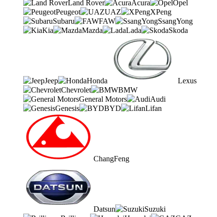
Land Rover
Acura
Opel
Peugeot
UAZ
XPeng
Subaru
FAW
SsangYong
Kia
Mazda
Lada
Skoda
Jeep
Honda
Lexus
Chevrolet
BMW
General Motors
Audi
Genesis
BYD
Lifan
ChangFeng
Datsun
Suzuki