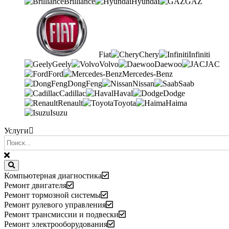
Brilliance
Hyundai
GAZ
Fiat
Chery
Infiniti
Geely
Volvo
Daewoo
JAC
Ford
Mercedes-Benz
DongFeng
Nissan
Saab
Cadillac
Haval
Dodge
Renault
Toyota
Haima
Isuzu
Услуги
Компьютерная диагностика
Ремонт двигателя
Ремонт тормозной системы
Ремонт рулевого управления
Ремонт трансмиссии и подвески
Ремонт электрооборудования