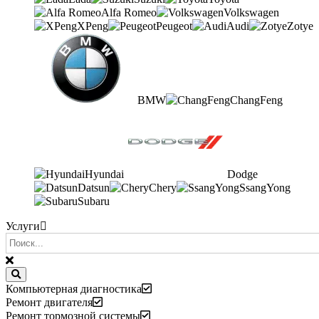
Alfa Romeo
Volkswagen
XPeng
Peugeot
Audi
Zotye
BMW
ChangFeng
Hyundai
Dodge
Datsun
Chery
SsangYong
Subaru
Услуги
Компьютерная диагностика
Ремонт двигателя
Ремонт тормозной системы