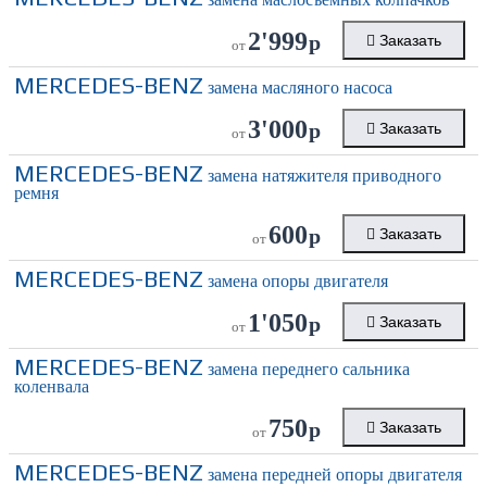
2'999
р
Заказать
от
MERCEDES-BENZ
замена масляного насоса
3'000
р
Заказать
от
MERCEDES-BENZ
замена натяжителя приводного
ремня
600
р
Заказать
от
MERCEDES-BENZ
замена опоры двигателя
1'050
р
Заказать
от
MERCEDES-BENZ
замена переднего сальника
коленвала
750
р
Заказать
от
MERCEDES-BENZ
замена передней опоры двигателя