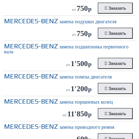
750
р
Заказать
от
MERCEDES-BENZ
замена подушки двигателя
750
р
Заказать
от
MERCEDES-BENZ
замена подшипника первичного
вала
1'500
р
Заказать
от
MERCEDES-BENZ
замена помпы двигателя
1'200
р
Заказать
от
MERCEDES-BENZ
замена поршневых колец
11'850
р
Заказать
от
MERCEDES-BENZ
замена приводного ремня
600
Заказать