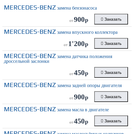
MERCEDES-BENZ
замена бензонасоса
900
р
Заказать
от
MERCEDES-BENZ
замена впускного коллектора
1'200
р
Заказать
от
MERCEDES-BENZ
замена датчика положения
дроссельной заслонки
450
р
Заказать
от
MERCEDES-BENZ
замена задней опоры двигателя
900
р
Заказать
от
MERCEDES-BENZ
замена масла в двигателе
450
р
Заказать
от
MERCEDES-BENZ
замена маслосъёмных колпачков