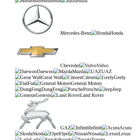
Mitsubishi
Isuzu
Mercedes-Benz
Honda
Chevrolet
Volvo
Daewoo
Mazda
UAZ
Great Wall
Citroen
Geely
Fiat
General Motors
DongFeng
Porsche
Jeep
Genesis
Land Rover
GAZ
Infiniti
Acura
Skoda
Opel
Nissan
Lexus
Lada
Suzuki
Toyota