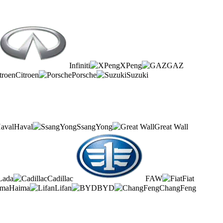
Infiniti
XPeng
GAZ
Citroen
Porsche
Suzuki
Haval
SsangYong
Great Wall
Lada
Cadillac
FAW
Fiat
Haima
Lifan
BYD
ChangFeng