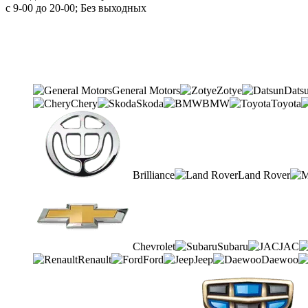
с 9-00 до 20-00; Без выходных
General Motors
Zotye
Dats
Chery
Skoda
BMW
Toyota
Brilliance
Land Rover
Chevrolet
Subaru
JAC
Renault
Ford
Jeep
Daewoo