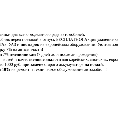
дники для всего модельного ряда автомобилей.
обиль перед поездкой в отпуск БЕСПЛАТНО! Акция удаление 
 ГАЗ, УАЗ и
иномарок
на европейском оборудовании. Уютная зона
дку
7% на автозапчасти!
и
7%
именинникам
(7 дней до и после дня рождения).
пчастей и
качественные аналоги
для корейских, японских, евро
до 1000 руб.
при замене
старого аккумулятора
на новый
.
а 10%
на ремонт и техническое обслуживание автомобиля!