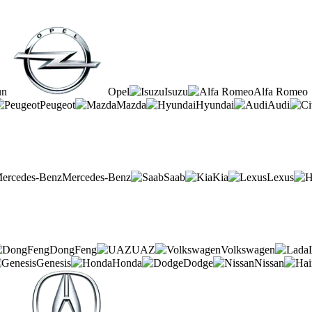
un
Opel
Isuzu
Alfa Romeo
Peugeot
Mazda
Hyundai
Audi
Mercedes-Benz
Saab
Kia
Lexus
DongFeng
UAZ
Volkswagen
Genesis
Honda
Dodge
Nissan