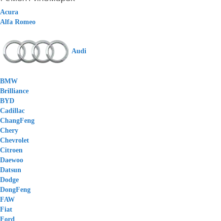
Acura
Alfa Romeo
Audi
BMW
Brilliance
BYD
Cadillac
ChangFeng
Chery
Chevrolet
Citroen
Daewoo
Datsun
Dodge
DongFeng
FAW
Fiat
Ford