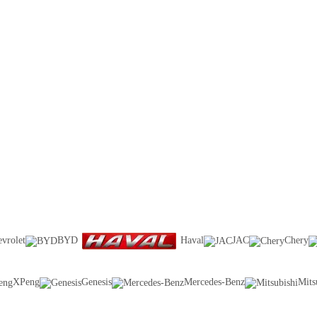
vrolet
BYD
Haval
JAC
Chery
XPeng
Genesis
Mercedes-Benz
Mits