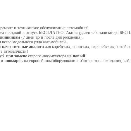
ремонт и техническое обслуживание автомобиля!
ред поездкой в отпуск БЕСПЛАТНО! Акция удаление катализатора БЕ
енинникам
(7 дней до и после дня рождения).
 всего модельного ряда автомобилей.
и
качественные аналоги
для корейских, японских, европейских, китайск
а автозапчасти!
руб.
при замене
старого аккумулятора
на новый
.
З и
иномарок
на европейском оборудовании. Уютная зона ожидания, чай,