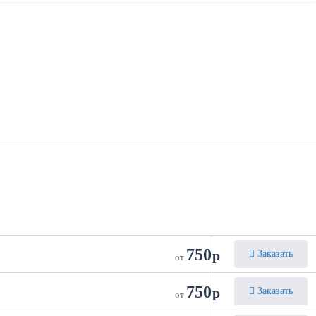
750
р
Заказать
от
750
р
Заказать
от