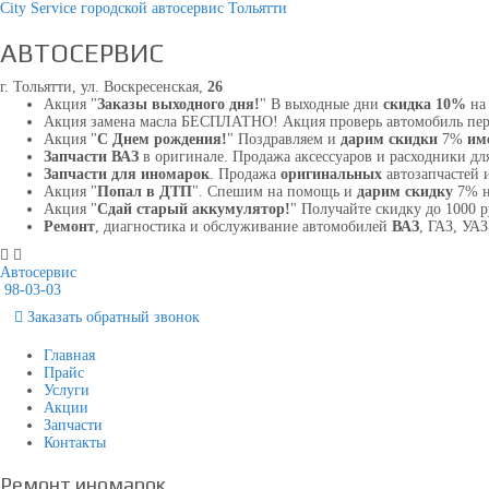
City Service городской автосервис Тольятти
АВТОСЕРВИС
г. Тольятти, ул. Воскресенская,
26
Акция "
Заказы выходного дня!
" В выходные дни
скидка 10%
на 
Акция замена масла БЕСПЛАТНО! Акция проверь автомобиль пе
Акция "
С Днем рождения!
" Поздравляем и
дарим скидки
7%
им
Запчасти ВАЗ
в оригинале. Продажа аксессуаров и расходники для
Запчасти для иномарок
. Продажа
оригинальных
автозапчастей 
Акция "
Попал в ДТП
". Спешим на помощь и
дарим скидку
7% н
Акция "
Сдай старый аккумулятор!
" Получайте скидку до 1000 
Ремонт
, диагностика и обслуживание автомобилей
ВАЗ
, ГАЗ, УА
Автосервис
98-03-03
Заказать
обратный
звонок
Главная
Прайс
Услуги
Акции
Запчасти
Контакты
Ремонт иномарок