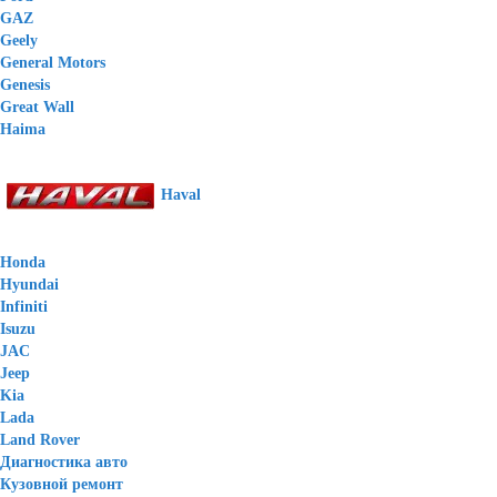
GAZ
Geely
General Motors
Genesis
Great Wall
Haima
Haval
Honda
Hyundai
Infiniti
Isuzu
JAC
Jeep
Kia
Lada
Land Rover
Диагностика авто
Кузовной ремонт