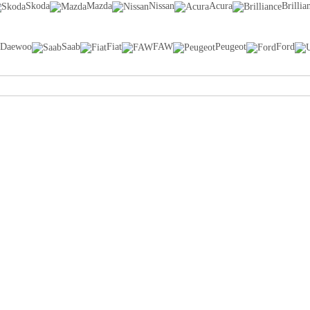
Skoda
Mazda
Nissan
Acura
Brillia
Daewoo
Saab
Fiat
FAW
Peugeot
Ford