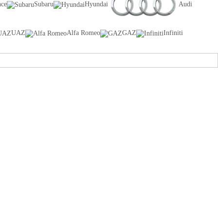
nce
Subaru
Hyundai
Audi
UAZ
Alfa Romeo
GAZ
Infiniti