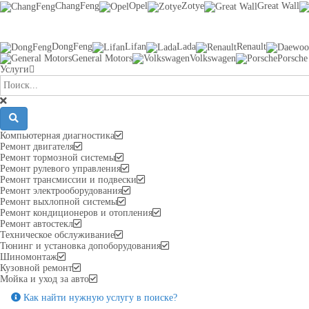
ChangFeng
Opel
Zotye
Great Wall
DongFeng
Lifan
Lada
Renault
General Motors
Volkswagen
Porsche
Услуги
Компьютерная диагностика
Ремонт двигателя
Ремонт тормозной системы
Ремонт рулевого управления
Ремонт трансмиссии и подвески
Ремонт электрооборудования
Ремонт выхлопной системы
Ремонт кондиционеров и отопления
Ремонт автостекл
Техническое обслуживание
Тюнинг и установка допоборудования
Шиномонтаж
Кузовной ремонт
Мойка и уход за авто
Как найти нужную услугу в поиске
?