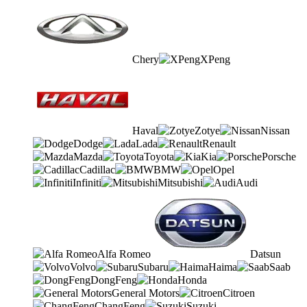
Chery
XPeng
Haval
Zotye
Nissan
Dodge
Lada
Renault
Mazda
Toyota
Kia
Porsche
Cadillac
BMW
Opel
Infiniti
Mitsubishi
Audi
Alfa Romeo
Datsun
Volvo
Subaru
Haima
Saab
DongFeng
Honda
General Motors
Citroen
ChangFeng
Suzuki