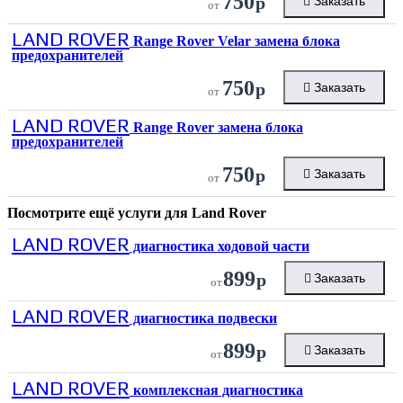
750
р
Заказать
от
LAND ROVER
Range Rover Velar замена блока
предохранителей
750
р
Заказать
от
LAND ROVER
Range Rover замена блока
предохранителей
750
р
Заказать
от
Посмотрите ещё услуги для
Land Rover
LAND ROVER
диагностика ходовой части
899
р
Заказать
от
LAND ROVER
диагностика подвески
899
р
Заказать
от
LAND ROVER
комплексная диагностика