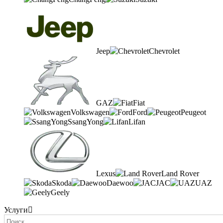
Jeep
Chevrolet
GAZ
Fiat
Volkswagen
Ford
Peugeot
SsangYong
Lifan
Lexus
Land Rover
Skoda
Daewoo
JAC
UAZ
Geely
Услуги