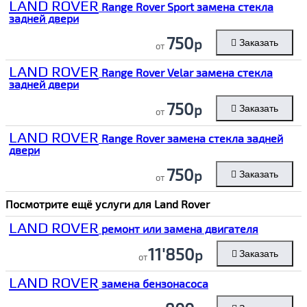
LAND ROVER
Range Rover Sport замена стекла
задней двери
750
р
Заказать
от
LAND ROVER
Range Rover Velar замена стекла
задней двери
750
р
Заказать
от
LAND ROVER
Range Rover замена стекла задней
двери
750
р
Заказать
от
Посмотрите ещё услуги для
Land Rover
LAND ROVER
ремонт или замена двигателя
11'850
р
Заказать
от
LAND ROVER
замена бензонасоса