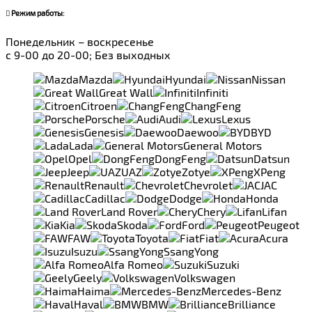
Режим работы:
Понедельник – воскресенье
с 9-00 до 20-00; Без выходных
Mazda
Hyundai
Nissan
Great Wall
Infiniti
Citroen
ChangFeng
Porsche
Audi
Lexus
Genesis
Daewoo
BYD
Lada
General Motors
Opel
DongFeng
Datsun
Jeep
UAZ
Zotye
XPeng
Renault
Chevrolet
JAC
Cadillac
Dodge
Honda
Land Rover
Chery
Lifan
Kia
Skoda
Ford
Peugeot
FAW
Toyota
Fiat
Acura
Isuzu
SsangYong
Alfa Romeo
Suzuki
Geely
Volkswagen
Haima
Mercedes-Benz
Haval
BMW
Brilliance