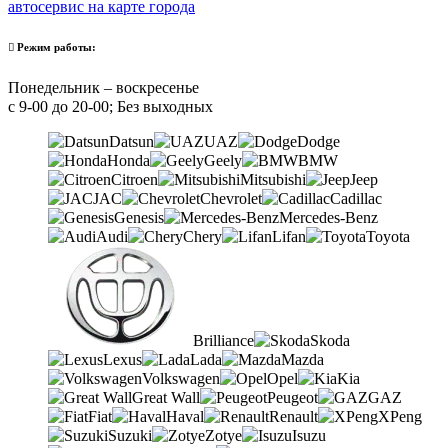
автосервис на карте города
Режим работы:
Понедельник – воскресенье
с 9-00 до 20-00; Без выходных
Datsun
UAZ
Dodge
Honda
Geely
BMW
Citroen
Mitsubishi
Jeep
JAC
Chevrolet
Cadillac
Genesis
Mercedes-Benz
Audi
Chery
Lifan
Toyota
Brilliance
Skoda
Lexus
Lada
Mazda
Volkswagen
Opel
Kia
Great Wall
Peugeot
GAZ
Fiat
Haval
Renault
XPeng
Suzuki
Zotye
Isuzu