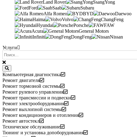
Land Rover
SsangYong
Ford
Saab
Subaru
Alfa Romeo
BYD
Daewoo
Haima
Volvo
ChangFeng
Hyundai
Porsche
FAW
Acura
General Motors
Infiniti
DongFeng
Nissan
Услуги
Компьютерная диагностика
Ремонт двигателя
Ремонт тормозной системы
Ремонт рулевого управления
Ремонт трансмиссии и подвески
Ремонт электрооборудования
Ремонт выхлопной системы
Ремонт кондиционеров и отопления
Ремонт автостекл
Техническое обслуживание
Тюнинг и установка допоборудования