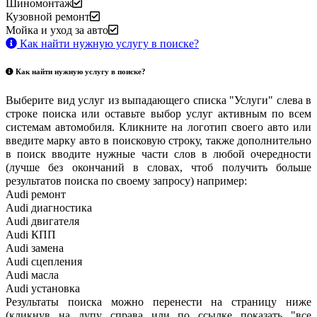
Шиномонтаж
Кузовной ремонт
Мойка и уход за авто
Как найти нужную услугу в поиске
?
Как найти нужную услугу в поиске
?
Выберите вид услуг из выпадающего списка "Услуги" слева в
строке поиска или оставьте выбор услуг активным по всем
системам автомобиля. Кликните на логотип своего авто или
введите марку авто в поисковую строку, также дополнительно
в поиск вводите нужные части слов в любой очередности
(лучше без окончаний в словах, чтоб получить больше
результатов поиска по своему запросу) например:
Audi ремонт
Audi
диагностика
Audi
двигателя
Audi
КПП
Audi
замена
Audi
сцепления
Audi
масла
Audi
установка
Результаты поиска можно перенести на страницу ниже
(кликнув на лупу справа или по ссылке показать "все