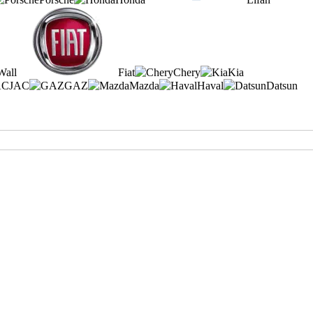
Wall
Fiat
Chery
Kia
JAC
GAZ
Mazda
Haval
Datsun