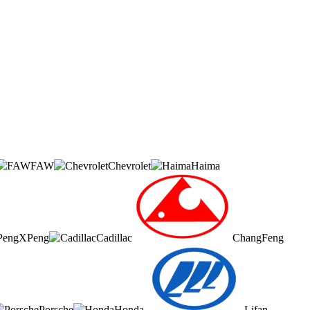
FAW
Chevrolet
Haima
XPeng
Cadillac
ChangFeng
Porsche
Honda
Lifan