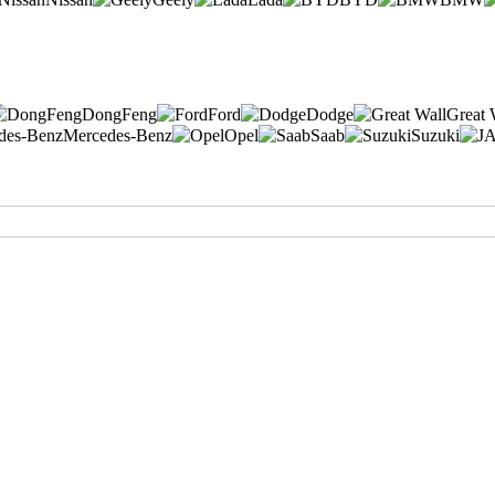
DongFeng
Ford
Dodge
Great 
Mercedes-Benz
Opel
Saab
Suzuki