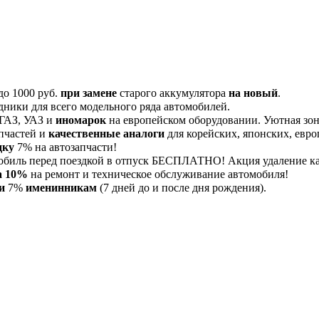
до 1000 руб.
при замене
старого аккумулятора
на новый
.
дники для всего модельного ряда автомобилей.
 ГАЗ, УАЗ и
иномарок
на европейском оборудовании. Уютная зона
пчастей и
качественные аналоги
для корейских, японских, евро
дку
7% на автозапчасти!
обиль перед поездкой в отпуск БЕСПЛАТНО! Акция удаление 
а 10%
на ремонт и техническое обслуживание автомобиля!
и
7%
именинникам
(7 дней до и после дня рождения).