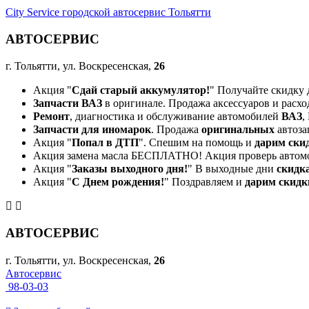
City Service городской автосервис Тольятти
АВТОСЕРВИС
г. Тольятти, ул. Воскресенская,
26
Акция "
Сдай старый аккумулятор!
" Получайте скидку 
Запчасти ВАЗ
в оригинале. Продажа аксессуаров и расхо
Ремонт
, диагностика и обслуживание автомобилей
ВАЗ
,
Запчасти для иномарок
. Продажа
оригинальных
автоза
Акция "
Попал в ДТП
". Спешим на помощь и
дарим ски
Акция замена масла БЕСПЛАТНО! Акция проверь автом
Акция "
Заказы выходного дня!
" В выходные дни
скидк
Акция "
С Днем рождения!
" Поздравляем и
дарим скидк
АВТОСЕРВИС
г. Тольятти, ул. Воскресенская,
26
Автосервис
98-03-03