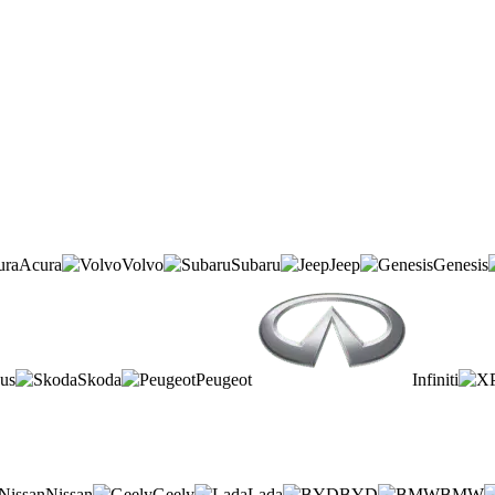
Acura
Volvo
Subaru
Jeep
Genesis
us
Skoda
Peugeot
Infiniti
Nissan
Geely
Lada
BYD
BMW