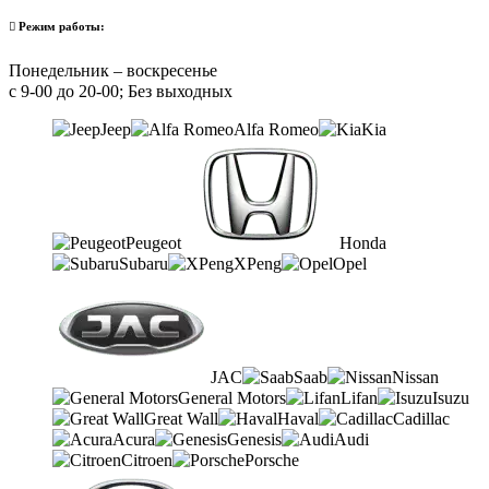
Режим работы:
Понедельник – воскресенье
с 9-00 до 20-00; Без выходных
Jeep
Alfa Romeo
Kia
Peugeot
Honda
Subaru
XPeng
Opel
JAC
Saab
Nissan
General Motors
Lifan
Isuzu
Great Wall
Haval
Cadillac
Acura
Genesis
Audi
Citroen
Porsche