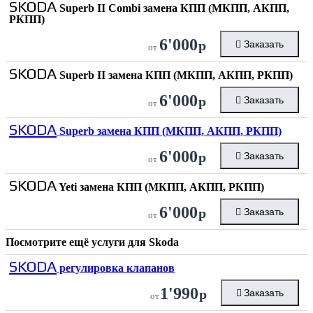
SKODA
Superb II Combi замена КПП (МКПП, АКПП,
РКПП)
6'000
р
Заказать
от
SKODA
Superb II замена КПП (МКПП, АКПП, РКПП)
6'000
р
Заказать
от
SKODA
Superb замена КПП (МКПП, АКПП, РКПП)
6'000
р
Заказать
от
SKODA
Yeti замена КПП (МКПП, АКПП, РКПП)
6'000
р
Заказать
от
Посмотрите ещё услуги для
Skoda
SKODA
регулировка клапанов
1'990
р
Заказать
от