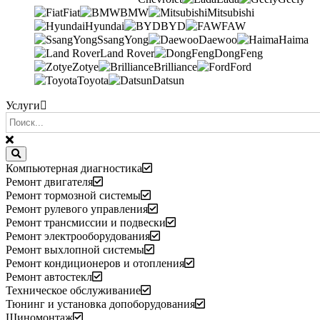
Fiat
BMW
Mitsubishi
Hyundai
BYD
FAW
SsangYong
Daewoo
Haima
Land Rover
DongFeng
Zotye
Brilliance
Ford
Toyota
Datsun
Услуги
Компьютерная диагностика
Ремонт двигателя
Ремонт тормозной системы
Ремонт рулевого управления
Ремонт трансмиссии и подвески
Ремонт электрооборудования
Ремонт выхлопной системы
Ремонт кондиционеров и отопления
Ремонт автостекл
Техническое обслуживание
Тюнинг и установка допоборудования
Шиномонтаж