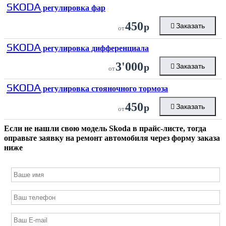
SKODA
регулировка фар
450
р
Заказать
от
SKODA
регулировка дифференциала
3'000
р
Заказать
от
SKODA
регулировка стояночного тормоза
450
р
Заказать
от
Если не нашли свою модель
Skoda
в прайс-листе, тогда
оправьте заявку на ремонт автомобиля через форму заказа
ниже