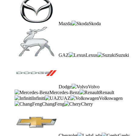
Mazda
Skoda
GAZ
Lexus
Suzuki
Dodge
Volvo
Mercedes-Benz
Renault
Infiniti
UAZ
Volkswagen
ChangFeng
Chery
Chevrolet
Lada
Geely