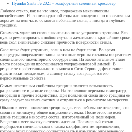
Hyundai Santa Fe 2021 – комфортный семейный кроссовер
Лобовое стекло, как не что иное, подвержено механическим
воздействиям. Из-за неаккуратной езды или вождению по проселочным
дорогам на нем часто остаются небольшие сколы, а иногда и глубокие
трещины.
Стоимость удаления скола значительно ниже устранения трещины. Его
нужно ремонтировать в любом случае и желательно в кратчайшие сроки,
ведь скол значительно снижает прочность поверхности стекла.
Скол легче будет устранить, если в нем не будет грязи. Во время
процедуры повреждение заполняется полимерным составом посредством
специального инжекторного оборудования. На заключительном этапе
место повреждения просушивается ультрафиолетовой лампой. В
результате профессионального ремонта в Сити Сервис дефект станет
практически невидимым, а самому стеклу возвращаются его
первоначальные свойства.
Самым негативным свойством трещины является возможность
разрастания ее в разные стороны. На это влияют перепады температур,
вибрация и прочие воздействия. При появлении скола либо трещины ее
сразу следует заклеить скотчем и отправиться в ремонтную мастерскую.
Обычно в месте появления трещины делается небольшое отверстие, что
сводит к минимуму общее напряжение стекла. После этого по всей
длине трещины наносится состав, изготовленный из полимеров.
Вещество имеет высокую степень адгезии. Полимерный состав
подбирается специалистами с таким коэффициентом преломления,
который будет полностью соответствовать параметрам определенного