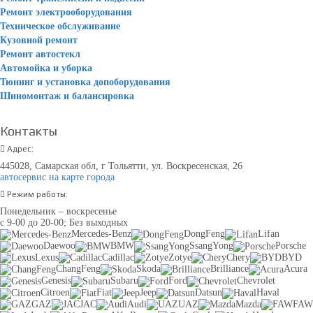
Ремонт электрооборудования
Техническое обслуживание
Кузовной ремонт
Ремонт автостекл
Автомойка и уборка
Тюнинг и установка допоборудования
Шиномонтаж и балансировка
Контакты
Адрес:
445028, Самарская обл, г Тольятти, ул. Воскресенская, 26
автосервис на карте города
Режим работы:
Понедельник – воскресенье
с 9-00 до 20-00; Без выходных
Mercedes-Benz
DongFeng
Lifan
Daewoo
BMW
SsangYong
Porsche
Lexus
Cadillac
Zotye
Chery
BYD
ChangFeng
Skoda
Brilliance
Acura
Genesis
Subaru
Ford
Chevrolet
Citroen
Fiat
Jeep
Datsun
Haval
GAZ
JAC
Audi
UAZ
Mazda
FAW