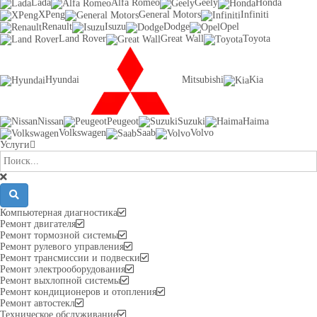
Lada
Alfa Romeo
Geely
Honda
XPeng
General Motors
Infiniti
Renault
Isuzu
Dodge
Opel
Land Rover
Great Wall
Toyota
Hyundai
Mitsubishi
Kia
Nissan
Peugeot
Suzuki
Haima
Volkswagen
Saab
Volvo
Услуги
Компьютерная диагностика
Ремонт двигателя
Ремонт тормозной системы
Ремонт рулевого управления
Ремонт трансмиссии и подвески
Ремонт электрооборудования
Ремонт выхлопной системы
Ремонт кондиционеров и отопления
Ремонт автостекл
Техническое обслуживание