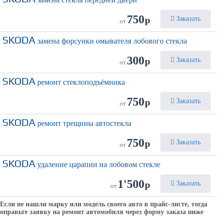
750
р
Заказать
от
SKODA
замена форсунки омывателя лобового стекла
300
р
Заказать
от
SKODA
ремонт стеклоподъёмника
750
р
Заказать
от
SKODA
ремонт трещины автостекла
750
р
Заказать
от
SKODA
удаление царапин на лобовом стекле
1'500
р
Заказать
от
Если не нашли марку или модель своего авто в прайс-листе, тогда
оправьте заявку на ремонт автомобиля через форму заказа ниже