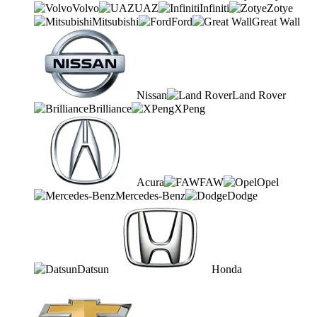
Volvo
UAZ
Infiniti
Zotye
Mitsubishi
Ford
Great Wall
Nissan
Land Rover
Brilliance
XPeng
Acura
FAW
Opel
Mercedes-Benz
Dodge
Datsun
Honda