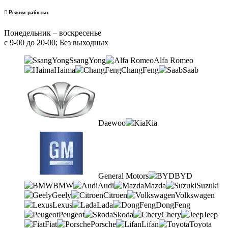
Режим работы:
Понедельник – воскресенье
с 9-00 до 20-00; Без выходных
SsangYong
Alfa Romeo
Haima
ChangFeng
Saab
Daewoo
Kia
General Motors
BYD
BMW
Audi
Mazda
Suzuki
Geely
Citroen
Volkswagen
Lexus
Lada
DongFeng
Peugeot
Skoda
Chery
Jeep
Fiat
Porsche
Lifan
Toyota