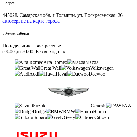
Адрес:
445028, Самарская обл, г Тольятти, ул. Воскресенская, 26
автосервис на карте города
Режим работы:
Понедельник – воскресенье
с 9-00 до 20-00; Без выходных
Alfa Romeo
Mazda
Great Wall
Volkswagen
Audi
Haval
Daewoo
Suzuki
Genesis
FAW
Dodge
BMW
Haima
Subaru
Geely
Citroen