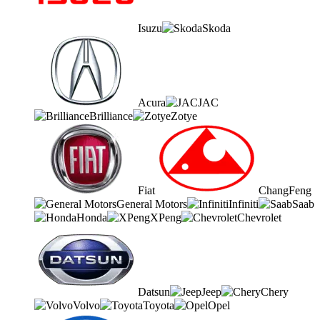
Isuzu
Skoda
Acura
JAC
Brilliance
Zotye
Fiat
ChangFeng
General Motors
Infiniti
Saab
Honda
XPeng
Chevrolet
Datsun
Jeep
Chery
Volvo
Toyota
Opel