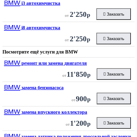
BMW
i3 автохимчистка
2'250
р
Заказать
от
BMW
i8 автохимчистка
2'250
р
Заказать
от
Посмотрите ещё услуги для
BMW
BMW
ремонт или замена двигателя
11'850
р
Заказать
от
BMW
замена бензонасоса
900
р
Заказать
от
BMW
замена впускного коллектора
1'200
р
Заказать
от
BMW
замена датчика положения дроссельной заслонки