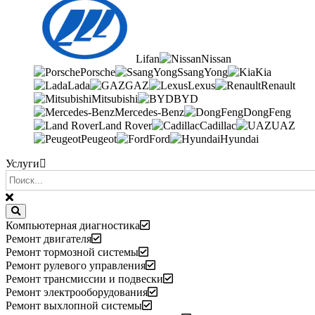
Lifan
Nissan
Porsche
SsangYong
Kia
Lada
GAZ
Lexus
Renault
Mitsubishi
BYD
Mercedes-Benz
DongFeng
Land Rover
Cadillac
UAZ
Peugeot
Ford
Hyundai
Услуги
Компьютерная диагностика
Ремонт двигателя
Ремонт тормозной системы
Ремонт рулевого управления
Ремонт трансмиссии и подвески
Ремонт электрооборудования
Ремонт выхлопной системы