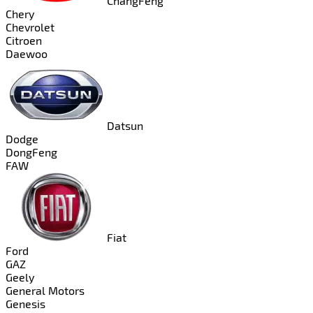
ChangFeng
Chery
Chevrolet
Citroen
Daewoo
Datsun
Dodge
DongFeng
FAW
Fiat
Ford
GAZ
Geely
General Motors
Genesis