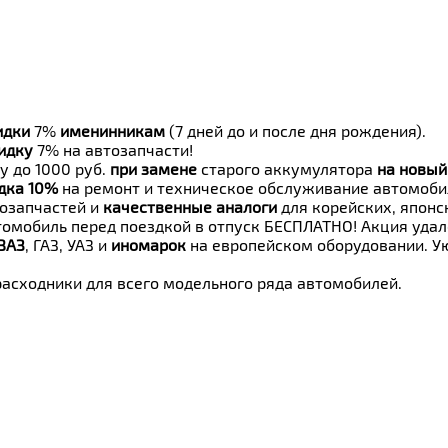
идки
7%
именинникам
(7 дней до и после дня рождения).
идку
7% на автозапчасти!
у до 1000 руб.
при замене
старого аккумулятора
на новый
дка 10%
на ремонт и техническое обслуживание автомоби
озапчастей и
качественные аналоги
для корейских, японс
омобиль перед поездкой в отпуск БЕСПЛАТНО! Акция уда
ВАЗ
, ГАЗ, УАЗ и
иномарок
на европейском оборудовании. Ую
расходники для всего модельного ряда автомобилей.