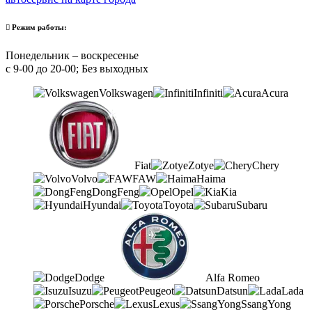
Режим работы:
Понедельник – воскресенье
с 9-00 до 20-00; Без выходных
Volkswagen
Infiniti
Acura
Fiat
Zotye
Chery
Volvo
FAW
Haima
DongFeng
Opel
Kia
Hyundai
Toyota
Subaru
Dodge
Alfa Romeo
Isuzu
Peugeot
Datsun
Lada
Porsche
Lexus
SsangYong