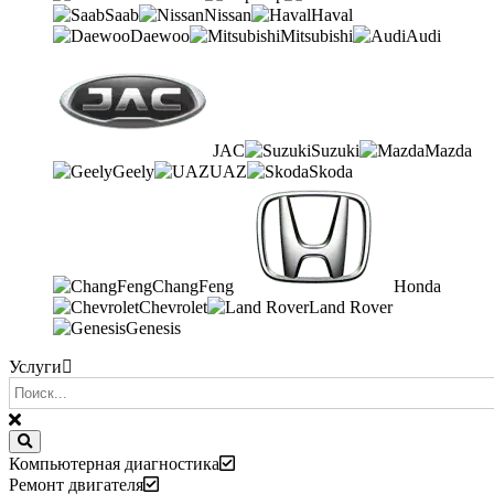
Saab
Nissan
Haval
Daewoo
Mitsubishi
Audi
JAC
Suzuki
Mazda
Geely
UAZ
Skoda
ChangFeng
Honda
Chevrolet
Land Rover
Genesis
Услуги
Компьютерная диагностика
Ремонт двигателя