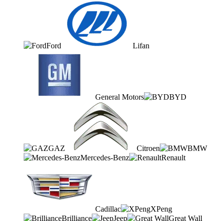
Ford
Lifan
General Motors
BYD
GAZ
Citroen
BMW
Mercedes-Benz
Renault
Cadillac
XPeng
Brilliance
Jeep
Great Wall