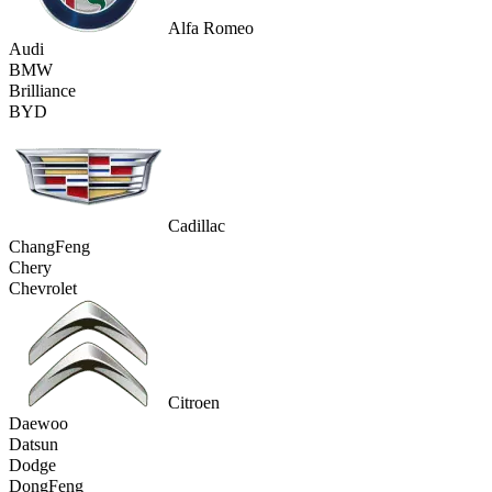
Alfa Romeo
Audi
BMW
Brilliance
BYD
Cadillac
ChangFeng
Chery
Chevrolet
Citroen
Daewoo
Datsun
Dodge
DongFeng