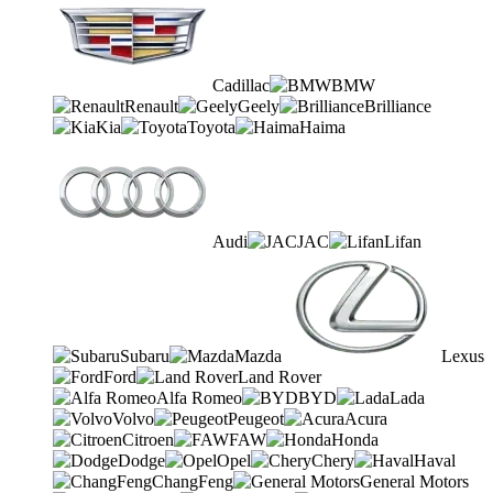
Cadillac
BMW
Renault
Geely
Brilliance
Kia
Toyota
Haima
Audi
JAC
Lifan
Subaru
Mazda
Lexus
Ford
Land Rover
Alfa Romeo
BYD
Lada
Volvo
Peugeot
Acura
Citroen
FAW
Honda
Dodge
Opel
Chery
Haval
ChangFeng
General Motors