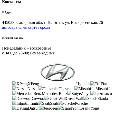
Контакты
Адрес:
445028, Самарская обл, г Тольятти, ул. Воскресенская, 26
автосервис на карте города
Режим работы:
Понедельник – воскресенье
с 9-00 до 20-00; Без выходных
XPeng
Hyundai
Fiat
Nissan
Chevrolet
Mitsubishi
Mercedes-Benz
Zotye
Isuzu
Daewoo
Great Wall
Skoda
Infiniti
Saab
Porsche
Datsun
Jeep
SsangYong