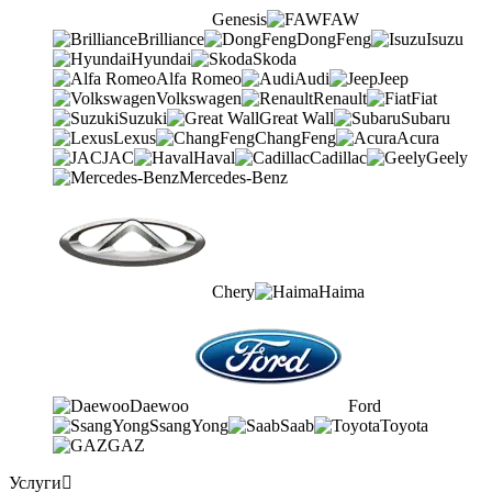
Genesis
FAW
Brilliance
DongFeng
Isuzu
Hyundai
Skoda
Alfa Romeo
Audi
Jeep
Volkswagen
Renault
Fiat
Suzuki
Great Wall
Subaru
Lexus
ChangFeng
Acura
JAC
Haval
Cadillac
Geely
Mercedes-Benz
Chery
Haima
Daewoo
Ford
SsangYong
Saab
Toyota
GAZ
Услуги