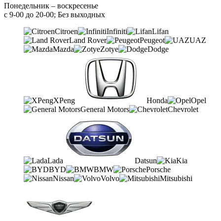
Понедельник – воскресенье
с 9-00 до 20-00; Без выходных
Citroen
Infiniti
Lifan
Land Rover
Peugeot
UAZ
Mazda
Zotye
Dodge
XPeng
Honda
Opel
General Motors
Chevrolet
Lada
Datsun
Kia
BYD
BMW
Porsche
Nissan
Volvo
Mitsubishi