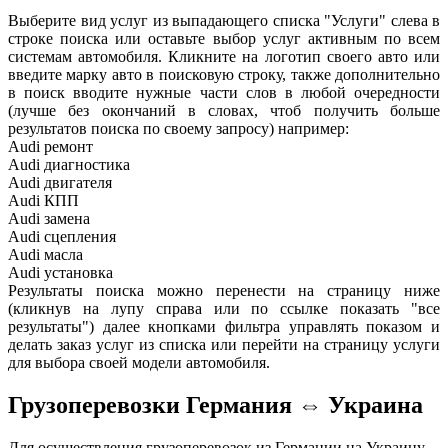
Выберите вид услуг из выпадающего списка "Услуги" слева в
строке поиска или оставьте выбор услуг активным по всем
системам автомобиля. Кликните на логотип своего авто или
введите марку авто в поисковую строку, также дополнительно
в поиск вводите нужные части слов в любой очередности
(лучше без окончаний в словах, чтоб получить больше
результатов поиска по своему запросу) например:
Audi ремонт
Audi
диагностика
Audi
двигателя
Audi
КПП
Audi
замена
Audi
сцепления
Audi
масла
Audi
установка
Результаты поиска можно перенести на страницу ниже
(кликнув на лупу справа или по ссылке показать "все
результаты") далее кнопками фильтра управлять показом и
делать заказ услуг из списка или перейти на страницу услуги
для выбора своей модели автомобиля.
Грузоперевозки Германия ⇔ Украина
Для осуществления грузоперевозок из Германии на Украину