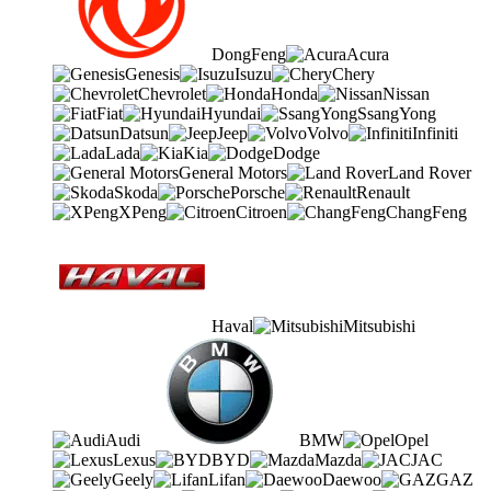
DongFeng
Acura
Genesis
Isuzu
Chery
Chevrolet
Honda
Nissan
Fiat
Hyundai
SsangYong
Datsun
Jeep
Volvo
Infiniti
Lada
Kia
Dodge
General Motors
Land Rover
Skoda
Porsche
Renault
XPeng
Citroen
ChangFeng
Haval
Mitsubishi
Audi
BMW
Opel
Lexus
BYD
Mazda
JAC
Geely
Lifan
Daewoo
GAZ