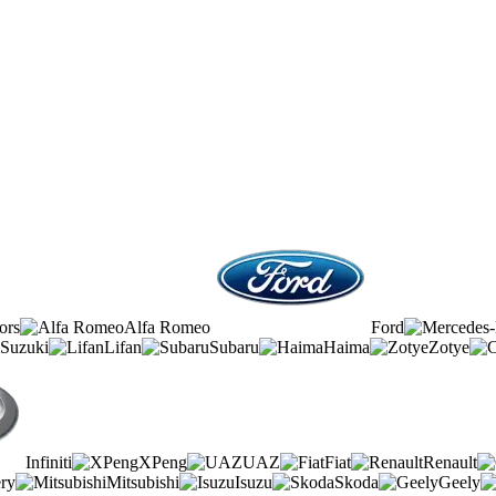
ors
Alfa Romeo
Ford
Suzuki
Lifan
Subaru
Haima
Zotye
Infiniti
XPeng
UAZ
Fiat
Renault
ry
Mitsubishi
Isuzu
Skoda
Geely