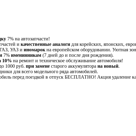
дку
7% на автозапчасти!
пчастей и
качественные аналоги
для корейских, японских, евро
 ГАЗ, УАЗ и
иномарок
на европейском оборудовании. Уютная зона
и
7%
именинникам
(7 дней до и после дня рождения).
а 10%
на ремонт и техническое обслуживание автомобиля!
до 1000 руб.
при замене
старого аккумулятора
на новый
.
дники для всего модельного ряда автомобилей.
обиль перед поездкой в отпуск БЕСПЛАТНО! Акция удаление 