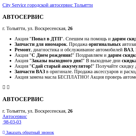
City Service городской автосервис Тольятти
АВТОСЕРВИС
г. Тольятти, ул. Воскресенская,
26
Акция "
Попал в ДТП
". Спешим на помощь и
дарим ски
Запчасти для иномарок
. Продажа
оригинальных
автоза
Ремонт
, диагностика и обслуживание автомобилей
ВАЗ
,
Акция "
С Днем рождения!
" Поздравляем и
дарим скидк
Акция "
Заказы выходного дня!
" В выходные дни
скидк
Акция "
Сдай старый аккумулятор!
" Получайте скидку 
Запчасти ВАЗ
в оригинале. Продажа аксессуаров и расхо
Акция замена масла БЕСПЛАТНО! Акция проверь автом
АВТОСЕРВИС
г. Тольятти, ул. Воскресенская,
26
Автосервис
98-03-03
Заказать
обратный
звонок