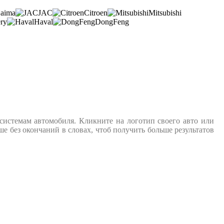
aima
JAC
Citroen
Mitsubishi
ry
Haval
DongFeng
системам автомобиля. Кликните на логотип своего авто или
е без окончаний в словах, чтоб получить больше результатов