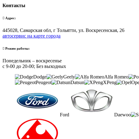
Контакты
Адрес:
445028, Самарская обл, г Тольятти, ул. Воскресенская, 26
автосервис на карте города
Режим работы:
Понедельник – воскресенье
с 9-00 до 20-00; Без выходных
Dodge
Geely
Alfa Romeo
Peugeot
Datsun
XPeng
Ope
Ford
Daewoo