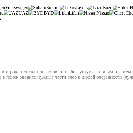
Volkswagen
Subaru
Lexus
Isuzu
H
ra
UAZ
BYD
Lifan
Nissan
Che
W
 в строке поиска или оставьте выбор услуг активным по всем 
о в поиск вводите нужные части слов в любой очередности (лучш