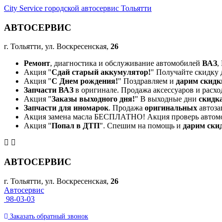
City Service городской автосервис Тольятти
АВТОСЕРВИС
г. Тольятти, ул. Воскресенская,
26
Ремонт
, диагностика и обслуживание автомобилей
ВАЗ
,
Акция "
Сдай старый аккумулятор!
" Получайте скидку 
Акция "
С Днем рождения!
" Поздравляем и
дарим скидк
Запчасти ВАЗ
в оригинале. Продажа аксессуаров и расхо
Акция "
Заказы выходного дня!
" В выходные дни
скидк
Запчасти для иномарок
. Продажа
оригинальных
автоза
Акция замена масла БЕСПЛАТНО! Акция проверь автом
Акция "
Попал в ДТП
". Спешим на помощь и
дарим ски
АВТОСЕРВИС
г. Тольятти, ул. Воскресенская,
26
Автосервис
98-03-03
Заказать
обратный
звонок