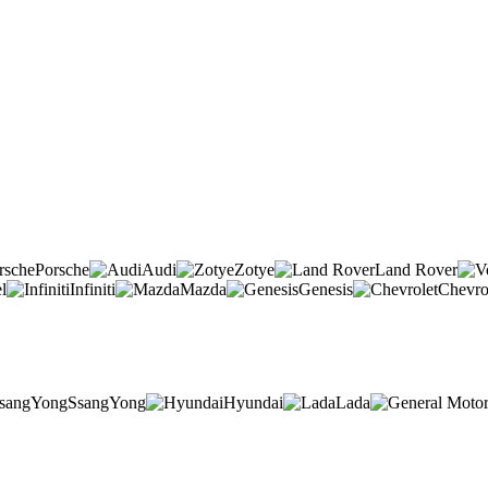
Porsche
Audi
Zotye
Land Rover
l
Infiniti
Mazda
Genesis
Chevro
SsangYong
Hyundai
Lada