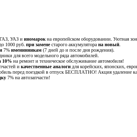
 ГАЗ, УАЗ и
иномарок
на европейском оборудовании. Уютная зона
до 1000 руб.
при замене
старого аккумулятора
на новый
.
и
7%
именинникам
(7 дней до и после дня рождения).
дники для всего модельного ряда автомобилей.
а 10%
на ремонт и техническое обслуживание автомобиля!
пчастей и
качественные аналоги
для корейских, японских, евро
обиль перед поездкой в отпуск БЕСПЛАТНО! Акция удаление 
дку
7% на автозапчасти!