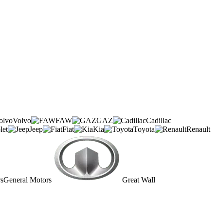
Volvo
FAW
GAZ
Cadillac
let
Jeep
Fiat
Kia
Toyota
Renault
General Motors
Great Wall