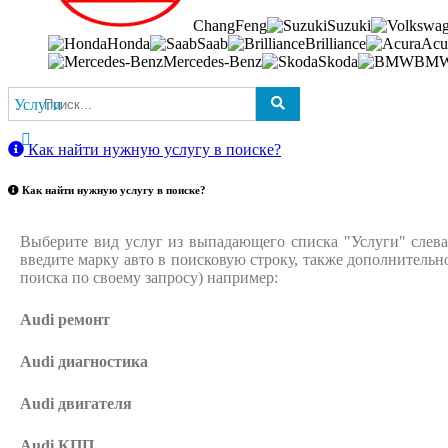
ChangFeng
Suzuki
Honda
Saab
Brilliance
Acu
Mercedes-Benz
Skoda
BM
Услуги
Как найти нужную услугу в поиске
?
Как найти нужную услугу в поиске
?
Выберите вид услуг из выпадающего списка "Услуги" слева
введите марку авто в поисковую строку, также дополнительн
поиска по своему запросу) например:
Audi ремонт
Audi
диагностика
Audi
двигателя
Audi
КПП