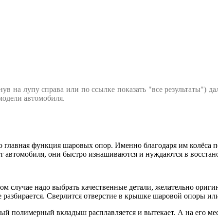
в на лупу справа или по ссылке показать "все результаты") да
 модели автомобиля.
 главная функция шаровых опор. Именно благодаря им колёса п
 автомобиля, они быстро изнашиваются и нуждаются в восстан
том случае надо выбрать качественные детали, желательно ориги
е разбирается. Сверлится отверстие в крышке шаровой опоры или
нный полимерный вкладыш расплавляется и вытекает. А на его ме