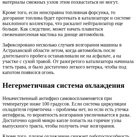
материалы смежных узлов этим похвастаться не могут.
Кроме того, если неисправна топливная форсунка, то
догорание топлива будет протекать в катализаторе и системе
выхлопного коллектора, что раскалит нейтрализатор еще
больше. Как следствие, может начать плавиться
свеженанесенная мастика на днище автомобиля.
Зафиксировано несколько случаев возгорания машины в
Астраханской области летом, когда автомобиль после
длительного пробега останавливали не на асфальте, а на
участке с сухой травой. От разогретого катализатора начинала
тлеть трава, и было достаточно легкого ветерка, чтобы под
капотом появился огонь.
Негерметичная система охлаждения
Некачественный антифриз самовоспламеняется при
температуре ниже 100 градусов. Если система циркуляции
охладителя герметична – проблемы нет, но если есть утечка
антифриза, то вероятность возгорания увеличивается в разы.
Достаточно одной микро капле попасть на горячие узлы
выпускного тракта, чтобы получить очаг возгорания.
Кроме того, плохое охлаждение снижает работоспособность