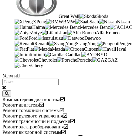
Great Wall
Skoda
XPeng
BMW
Saab
Nissan
Haima
Mercedes-Benz
JAC
Zotye
Lifan
Alfa Romeo
Ford
Isuzu
Daewoo
Renault
SsangYong
Peugeot
Fiat
Mazda
Citroen
Haval
Infiniti
Cadillac
BYD
Chevrolet
Porsche
GAZ
Chery
Услуги
Компьютерная диагностика
Ремонт двигателя
Ремонт тормозной системы
Ремонт рулевого управления
Ремонт трансмиссии и подвески
Ремонт электрооборудования
Ремонт выхлопной системы