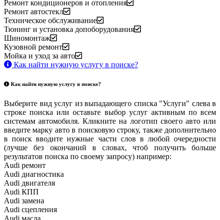
Ремонт кондиционеров и отопления
Ремонт автостекл
Техническое обслуживание
Тюнинг и установка допоборудования
Шиномонтаж
Кузовной ремонт
Мойка и уход за авто
Как найти нужную услугу в поиске
?
Как найти нужную услугу в поиске
?
Выберите вид услуг из выпадающего списка "Услуги" слева в
строке поиска или оставьте выбор услуг активным по всем
системам автомобиля. Кликните на логотип своего авто или
введите марку авто в поисковую строку, также дополнительно
в поиск вводите нужные части слов в любой очередности
(лучше без окончаний в словах, чтоб получить больше
результатов поиска по своему запросу) например:
Audi ремонт
Audi
диагностика
Audi
двигателя
Audi
КПП
Audi
замена
Audi
сцепления
Audi
масла