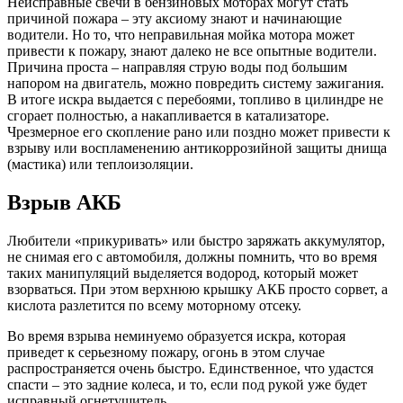
Неисправные свечи в бензиновых моторах могут стать
причиной пожара – эту аксиому знают и начинающие
водители. Но то, что неправильная мойка мотора может
привести к пожару, знают далеко не все опытные водители.
Причина проста – направляя струю воды под большим
напором на двигатель, можно повредить систему зажигания.
В итоге искра выдается с перебоями, топливо в цилиндре не
сгорает полностью, а накапливается в катализаторе.
Чрезмерное его скопление рано или поздно может привести к
взрыву или воспламенению антикоррозийной защиты днища
(мастика) или теплоизоляции.
Взрыв АКБ
Любители «прикуривать» или быстро заряжать аккумулятор,
не снимая его с автомобиля, должны помнить, что во время
таких манипуляций выделяется водород, который может
взорваться. При этом верхнюю крышку АКБ просто сорвет, а
кислота разлетится по всему моторному отсеку.
Во время взрыва неминуемо образуется искра, которая
приведет к серьезному пожару, огонь в этом случае
распространяется очень быстро. Единственное, что удастся
спасти – это задние колеса, и то, если под рукой уже будет
исправный огнетушитель.