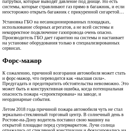
патрубки, которые выводят давление под днище. Но есть
системы, которые стравливают газ прямо в багажник, и если
неосторожно открыть багажник с прикуренной сигаретой…
Установка ГБО на несанкционированных площадках,
использование сборных агрегатов, а не всей системы и
некорректное подключение газопровода очень опасно.
Производитель ГБО дает гарантию на системы и настаивает
на установке оборудования только в специализированных
сервисах.
Форс-мажор
К сожалению, причиной возгорания автомобиля может стать
и форс-мажор, что переводится как «высшая сила».
Предугадать и предотвратить обстоятельства невозможно. Это
может быть и конструктивная ошибка, когда потенциальная
опасность пожара «спроектирована» на заводе, и
неординарные события.
Летом 2018 года причиной пожара автомобиля чуть не стал
зеркально-стеклянный торговый центр. В солнечный день в
Ростове-на-Дону водитель поставил свою машину на
открытой площадке перед супермаркетом. Лучи солнца
отражались от стеклянной конструкции и фокусировались на