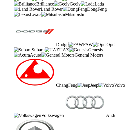
Brilliance
Geely
Lada
Land Rover
DongFeng
Lexus
Mitsubishi
Dodge
FAW
Opel
Subaru
UAZ
Genesis
Acura
General Motors
ChangFeng
Jeep
Volvo
Volkswagen
Audi