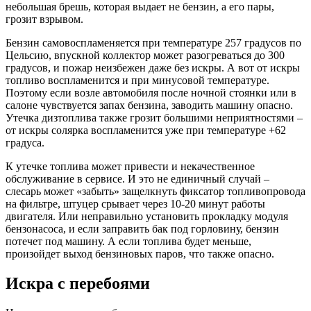
небольшая брешь, которая выдает не бензин, а его пары,
грозит взрывом.
Бензин самовоспламеняется при температуре 257 градусов по
Цельсию, впускной коллектор может разогреваться до 300
градусов, и пожар неизбежен даже без искры. А вот от искры
топливо воспламенится и при минусовой температуре.
Поэтому если возле автомобиля после ночной стоянки или в
салоне чувствуется запах бензина, заводить машину опасно.
Утечка дизтоплива также грозит большими неприятностями –
от искры солярка воспламенится уже при температуре +62
градуса.
К утечке топлива может привести и некачественное
обслуживание в сервисе. И это не единичный случай –
слесарь может «забыть» защелкнуть фиксатор топливопровода
на фильтре, штуцер срывает через 10-20 минут работы
двигателя. Или неправильно установить прокладку модуля
бензонасоса, и если заправить бак под горловину, бензин
потечет под машину. А если топлива будет меньше,
произойдет выход бензиновых паров, что также опасно.
Искра с перебоями