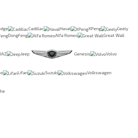
odge
Cadillac
Haval
XPeng
Geely
DongFeng
Alfa Romeo
Great Wall
UAZ
Jeep
Genesis
Volvo
oo
Lifan
Suzuki
Volkswagen
che