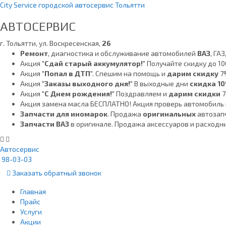
City Service городской автосервис Тольятти
АВТОСЕРВИС
г. Тольятти, ул. Воскресенская,
26
Ремонт
, диагностика и обслуживание автомобилей
ВАЗ
, ГАЗ
Акция "
Сдай старый аккумулятор!
" Получайте скидку до 10
Акция "
Попал в ДТП
". Спешим на помощь и
дарим скидку
7%
Акция "
Заказы выходного дня!
" В выходные дни
скидка 1
Акция "
С Днем рождения!
" Поздравляем и
дарим скидки
Акция замена масла БЕСПЛАТНО! Акция проверь автомобиль 
Запчасти для иномарок
. Продажа
оригинальных
автозап
Запчасти ВАЗ
в оригинале. Продажа аксессуаров и расходн
Автосервис
98-03-03
Заказать
обратный
звонок
Главная
Прайс
Услуги
Акции