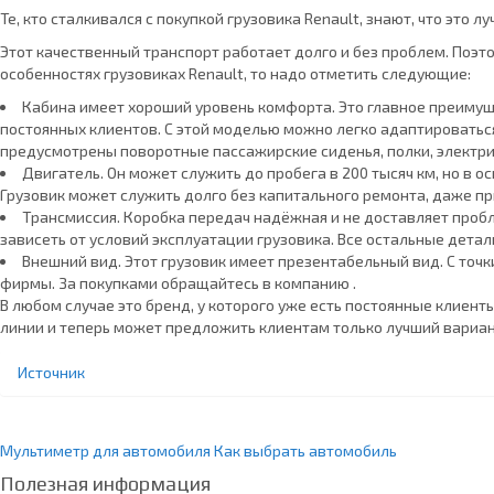
Те, кто сталкивался с покупкой грузовика Renault, знают, что это л
Этот качественный транспорт работает долго и без проблем. Поэт
особенностях грузовиках Renault, то надо отметить следующие:
Кабина имеет хороший уровень комфорта. Это главное преимущ
постоянных клиентов. С этой моделью можно легко адаптироваться
предусмотрены поворотные пассажирские сиденья, полки, электрич
Двигатель. Он может служить до пробега в 200 тысяч км, но в 
Грузовик может служить долго без капитального ремонта, даже пр
Трансмиссия. Коробка передач надёжная и не доставляет пробл
зависеть от условий эксплуатации грузовика. Все остальные дета
Внешний вид. Этот грузовик имеет презентабельный вид. С точк
фирмы. За покупками обращайтесь в компанию .
В любом случае это бренд, у которого уже есть постоянные клиен
линии и теперь может предложить клиентам только лучший вариант
Источник
Мультиметр для автомобиля
Как выбрать автомобиль
Полезная информация