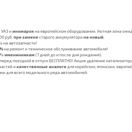
, УАЗ и
иномарок
на европейском оборудовании. Уютная зона ожида
00 руб.
при замене
старого аккумулятора
на новый
.
 на автозапчасти!
0%
на ремонт и техническое обслуживание автомобиля!
7%
именинникам
(7 дней до и после дня рождения).
перед поездкой в отпуск БЕСПЛАТНО! Акция удаление катализатор
частей и
качественные аналоги
для корейских, японских, европе
ики для всего модельного ряда автомобилей.