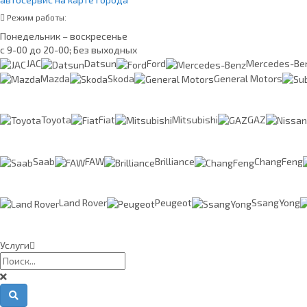
Режим работы:
Понедельник – воскресенье
с 9-00 до 20-00; Без выходных
JAC
Datsun
Ford
Mercedes-Be
Mazda
Skoda
General Motors
Toyota
Fiat
Mitsubishi
GAZ
Saab
FAW
Brilliance
ChangFeng
Land Rover
Peugeot
SsangYong
Услуги