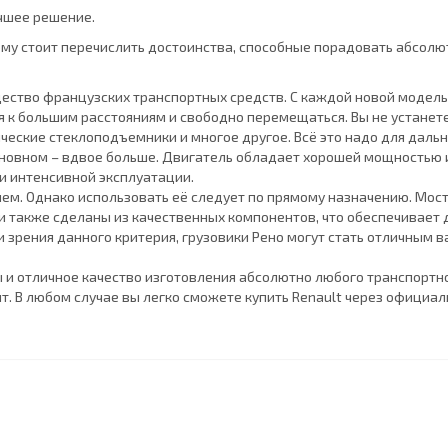
учшее решение.
ому стоит перечислить достоинства, способные порадовать абсолю
ество французских транспортных средств. С каждой новой моделью
 к большим расстояниям и свободно перемещаться. Вы не устанете
еские стеклоподъемники и многое другое. Всё это надо для дальн
основном – вдвое больше. Двигатель обладает хорошей мощностью 
и интенсивной эксплуатации.
ем. Однако использовать её следует по прямому назначению. Мосты
ли также сделаны из качественных компонентов, что обеспечивает 
и зрения данного критерия, грузовики Рено могут стать отличным в
ты и отличное качество изготовления абсолютно любого транспорт
. В любом случае вы легко сможете купить Renault через официал