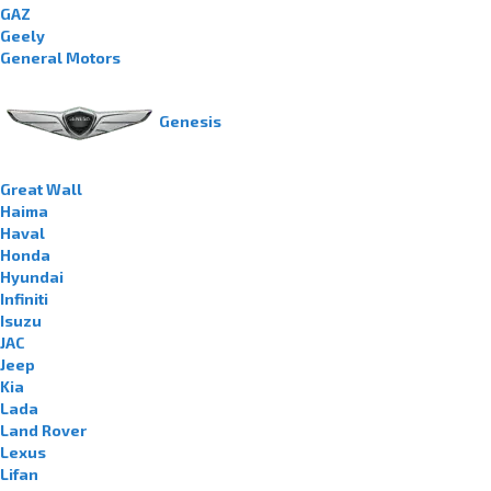
GAZ
Geely
General Motors
Genesis
Great Wall
Haima
Haval
Honda
Hyundai
Infiniti
Isuzu
JAC
Jeep
Kia
Lada
Land Rover
Lexus
Lifan