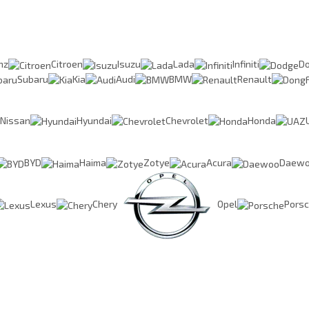
nz
Citroen
Isuzu
Lada
Infiniti
D
Subaru
Kia
Audi
BMW
Renault
Nissan
Hyundai
Chevrolet
Honda
BYD
Haima
Zotye
Acura
Daew
Lexus
Chery
Opel
Pors