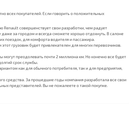
тно всех покупателей. Если говорить о положительных
 Renault совершенствует свои разработки, чем радует
 даже за городом и всегда сможете хорошо отдохнуть. В салоне
их поездок, для комфорта водителя и пассажира.
и этот грузовик будет привлекателен для многих перевозчиков.
 могут преодолевать почти 2 миллиона км. Но конечно все будет
долгий срок службы.
ариантом как для обычного потребителя, так и для предприятия,
ного средства. За прошедшие годы компания разработала все свои
ьных представителей. Вы не пожалеете о такой покупке.