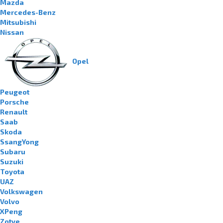
Mazda
Mercedes-Benz
Mitsubishi
Nissan
Opel
Peugeot
Porsche
Renault
Saab
Skoda
SsangYong
Subaru
Suzuki
Toyota
UAZ
Volkswagen
Volvo
XPeng
Zotye