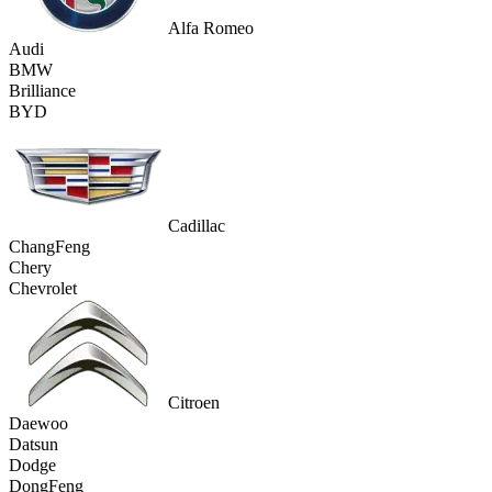
Alfa Romeo
Audi
BMW
Brilliance
BYD
Cadillac
ChangFeng
Chery
Chevrolet
Citroen
Daewoo
Datsun
Dodge
DongFeng