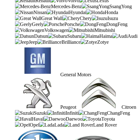
Renault
Volvo
Lexus
Mercedes-Benz
SsangYong
Nissan
Hyundai
Honda
Great Wall
Chery
Isuzu
Geely
Porsche
DongFeng
Volkswagen
Mitsubishi
Datsun
Subaru
Haima
Audi
Jeep
Brilliance
Zotye
General Motors
Peugeot
Citroen
Suzuki
Infiniti
ChangFeng
Haval
Daewoo
Toyota
Opel
Lada
Land Rover