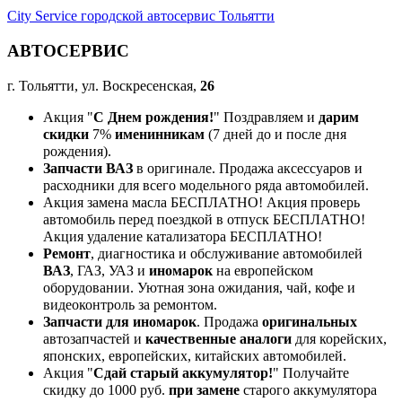
City Service городской автосервис Тольятти
АВТОСЕРВИС
г. Тольятти, ул. Воскресенская,
26
Акция "
С Днем рождения!
" Поздравляем и
дарим
скидки
7%
именинникам
(7 дней до и после дня
рождения).
Запчасти ВАЗ
в оригинале. Продажа аксессуаров и
расходники для всего модельного ряда автомобилей.
Акция замена масла БЕСПЛАТНО! Акция проверь
автомобиль перед поездкой в отпуск БЕСПЛАТНО!
Акция удаление катализатора БЕСПЛАТНО!
Ремонт
, диагностика и обслуживание автомобилей
ВАЗ
, ГАЗ, УАЗ и
иномарок
на европейском
оборудовании. Уютная зона ожидания, чай, кофе и
видеоконтроль за ремонтом.
Запчасти для иномарок
. Продажа
оригинальных
автозапчастей и
качественные аналоги
для корейских,
японских, европейских, китайских автомобилей.
Акция "
Сдай старый аккумулятор!
" Получайте
скидку до 1000 руб.
при замене
старого аккумулятора