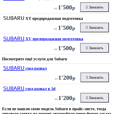
1'500
р
Заказать
от
SUBARU
XT предпродажная подготовка
1'500
р
Заказать
от
SUBARU
XV предпродажная подготовка
1'500
р
Заказать
от
Посмотрите ещё услуги для
Subaru
SUBARU
сход-развал
1'200
р
Заказать
от
SUBARU
сход-развал в 3d
1'200
р
Заказать
от
Если не нашли свою модель
Subaru
в прайс-листе, тогда
оправьте заявку на ремонт автомобиля через форму заказа