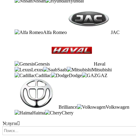
Nissan
Hyundai
Alfa Romeo
JAC
Genesis
Haval
Lexus
Saab
Mitsubishi
Cadillac
Dodge
GAZ
Brilliance
Volkswagen
Haima
Chery
Услуги