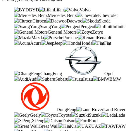
BYD
Lifan
Volvo
Mercedes-Benz
Chevrolet
Citroen
Daewoo
Skoda
SsangYong
Peugeot
Infiniti
General Motors
Zotye
Mazda
Porsche
Renault
Acura
Jeep
Honda
Fiat
ChangFeng
Opel
Audi
Subaru
Isuzu
BMW
DongFeng
Land Rover
Geely
Toyota
Suzuki
Lada
XPeng
Datsun
Ford
Great Wall
Kia
UAZ
FAW