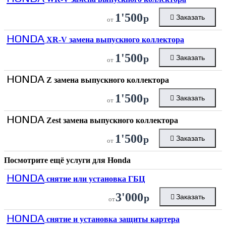
1'500
р
Заказать
от
HONDA
XR-V замена выпускного коллектора
1'500
р
Заказать
от
HONDA
Z замена выпускного коллектора
1'500
р
Заказать
от
HONDA
Zest замена выпускного коллектора
1'500
р
Заказать
от
Посмотрите ещё услуги для
Honda
HONDA
снятие или установка ГБЦ
3'000
р
Заказать
от
HONDA
снятие и установка защиты картера