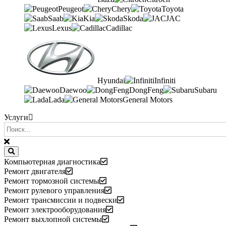
Peugeot
Chery
Toyota
Saab
Kia
Skoda
JAC
Lexus
Cadillac
Hyundai
Infiniti
Daewoo
DongFeng
Subaru
Lada
General Motors
Услуги
Компьютерная диагностика
Ремонт двигателя
Ремонт тормозной системы
Ремонт рулевого управления
Ремонт трансмиссии и подвески
Ремонт электрооборудования
Ремонт выхлопной системы