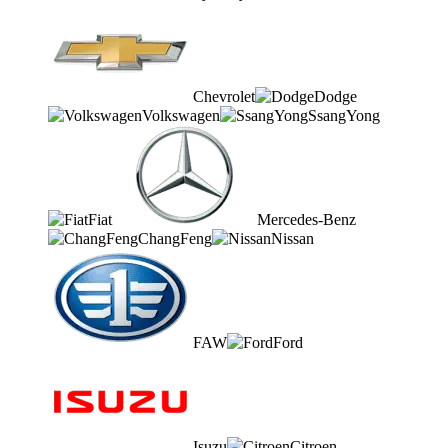
Chevrolet
Dodge
Volkswagen
SsangYong
Fiat
Mercedes-Benz
ChangFeng
Nissan
FAW
Ford
Isuzu
Citroen