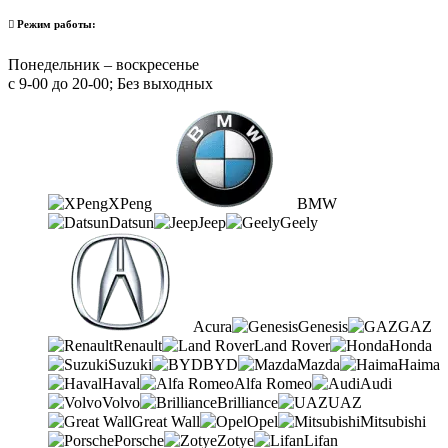
Режим работы:
Понедельник – воскресенье
с 9-00 до 20-00; Без выходных
XPeng
BMW
Datsun
Jeep
Geely
Acura
Genesis
GAZ
Renault
Land Rover
Honda
Suzuki
BYD
Mazda
Haima
Haval
Alfa Romeo
Audi
Volvo
Brilliance
UAZ
Great Wall
Opel
Mitsubishi
Porsche
Zotye
Lifan