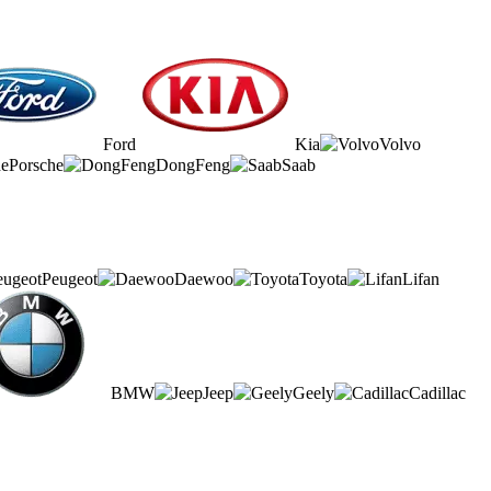
Ford
Kia
Volvo
Porsche
DongFeng
Saab
Peugeot
Daewoo
Toyota
Lifan
BMW
Jeep
Geely
Cadillac