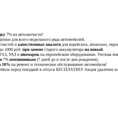
дку
7% на автозапчасти!
дники для всего модельного ряда автомобилей.
пчастей и
качественные аналоги
для корейских, японских, евро
до 1000 руб.
при замене
старого аккумулятора
на новый
.
 ГАЗ, УАЗ и
иномарок
на европейском оборудовании. Уютная зона
и
7%
именинникам
(7 дней до и после дня рождения).
а 10%
на ремонт и техническое обслуживание автомобиля!
обиль перед поездкой в отпуск БЕСПЛАТНО! Акция удаление 