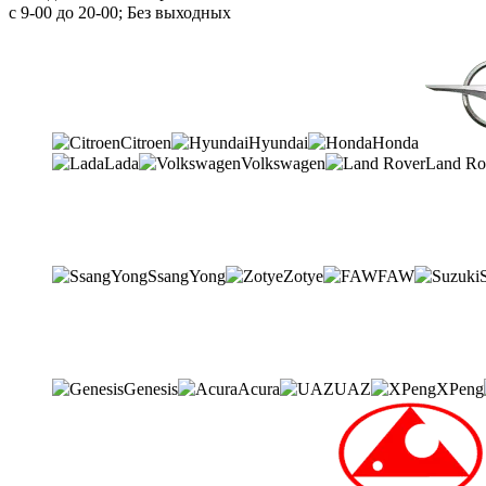
с 9-00 до 20-00; Без выходных
Citroen
Hyundai
Honda
Lada
Volkswagen
Land Ro
SsangYong
Zotye
FAW
Genesis
Acura
UAZ
XPeng