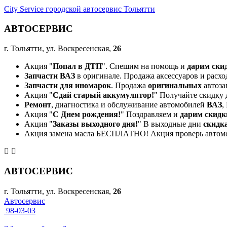
City Service городской автосервис Тольятти
АВТОСЕРВИС
г. Тольятти, ул. Воскресенская,
26
Акция "
Попал в ДТП
". Спешим на помощь и
дарим ски
Запчасти ВАЗ
в оригинале. Продажа аксессуаров и расхо
Запчасти для иномарок
. Продажа
оригинальных
автоза
Акция "
Сдай старый аккумулятор!
" Получайте скидку 
Ремонт
, диагностика и обслуживание автомобилей
ВАЗ
,
Акция "
С Днем рождения!
" Поздравляем и
дарим скидк
Акция "
Заказы выходного дня!
" В выходные дни
скидк
Акция замена масла БЕСПЛАТНО! Акция проверь автом
АВТОСЕРВИС
г. Тольятти, ул. Воскресенская,
26
Автосервис
98-03-03