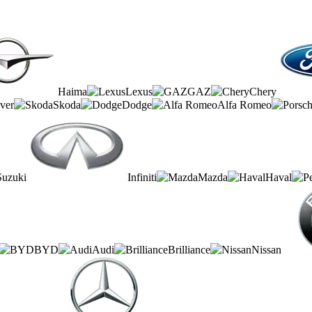
Haima
Lexus
GAZ
Chery
ver
Skoda
Dodge
Alfa Romeo
Suzuki
Infiniti
Mazda
Haval
BYD
Audi
Brilliance
Nissan