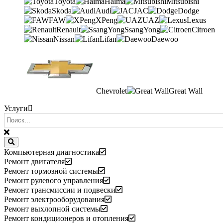
Toyota
Haima
Mitsubishi
Skoda
Audi
JAC
Dodge
FAW
XPeng
UAZ
Lexus
Renault
SsangYong
Citroen
Nissan
Lifan
Daewoo
Chevrolet
Great Wall
Услуги
Компьютерная диагностика
Ремонт двигателя
Ремонт тормозной системы
Ремонт рулевого управления
Ремонт трансмиссии и подвески
Ремонт электрооборудования
Ремонт выхлопной системы
Ремонт кондиционеров и отопления