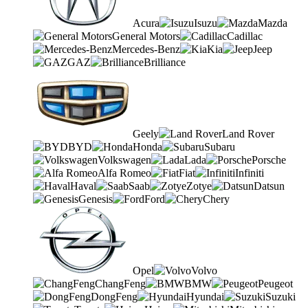
Acura
Isuzu
Mazda
General Motors
Cadillac
Mercedes-Benz
Kia
Jeep
GAZ
Brilliance
Geely
Land Rover
BYD
Honda
Subaru
Volkswagen
Lada
Porsche
Alfa Romeo
Fiat
Infiniti
Haval
Saab
Zotye
Datsun
Genesis
Ford
Chery
Opel
Volvo
ChangFeng
BMW
Peugeot
DongFeng
Hyundai
Suzuki