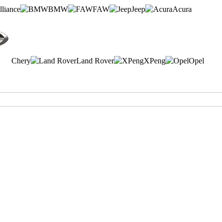
lliance
BMW
FAW
Jeep
Acura
Chery
Land Rover
XPeng
Opel