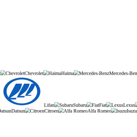
t
Chevrolet
Haima
Mercedes-Be
Lifan
Subaru
Fiat
Lexus
Datsun
Citroen
Alfa Romeo
Isuzu