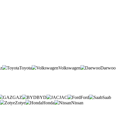
nz
Toyota
Volkswagen
Daewoo
GAZ
BYD
JAC
Ford
Saab
Zotye
Honda
Nissan