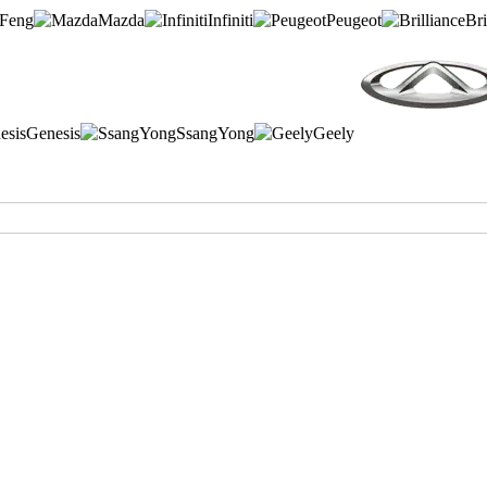
Feng
Mazda
Infiniti
Peugeot
Bri
Genesis
SsangYong
Geely