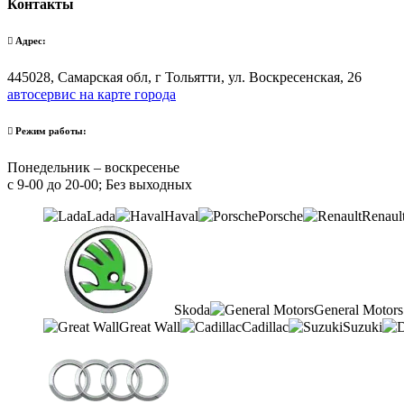
Контакты
Адрес:
445028, Самарская обл, г Тольятти, ул. Воскресенская, 26
автосервис на карте города
Режим работы:
Понедельник – воскресенье
с 9-00 до 20-00; Без выходных
Lada
Haval
Porsche
Renaul
Skoda
General Motors
Great Wall
Cadillac
Suzuki