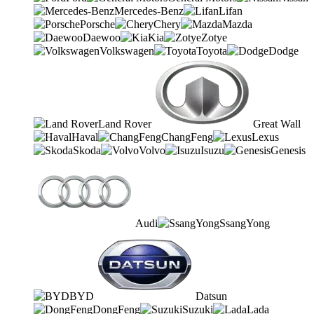
Mercedes-Benz
Lifan
Porsche
Chery
Mazda
Daewoo
Kia
Zotye
Volkswagen
Toyota
Dodge
Land Rover
Great Wall
Haval
ChangFeng
Lexus
Skoda
Volvo
Isuzu
Genesis
Audi
SsangYong
BYD
Datsun
DongFeng
Suzuki
Lada