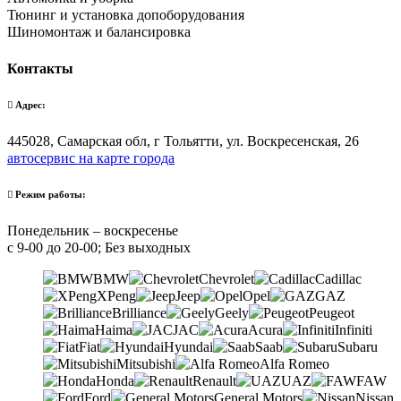
Тюнинг и установка допоборудования
Шиномонтаж и балансировка
Контакты
Адрес:
445028, Самарская обл, г Тольятти, ул. Воскресенская, 26
автосервис на карте города
Режим работы:
Понедельник – воскресенье
с 9-00 до 20-00; Без выходных
BMW
Chevrolet
Cadillac
XPeng
Jeep
Opel
GAZ
Brilliance
Geely
Peugeot
Haima
JAC
Acura
Infiniti
Fiat
Hyundai
Saab
Subaru
Mitsubishi
Alfa Romeo
Honda
Renault
UAZ
FAW
Ford
General Motors
Nissan