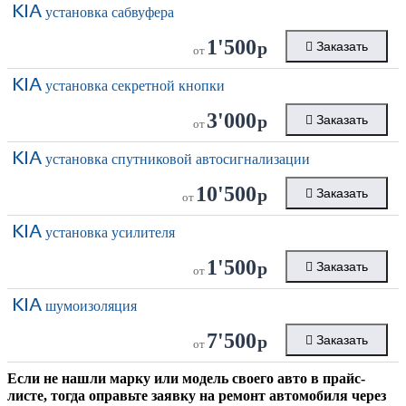
KIA
установка сабвуфера
1'500
р
Заказать
от
KIA
установка секретной кнопки
3'000
р
Заказать
от
KIA
установка спутниковой автосигнализации
10'500
р
Заказать
от
KIA
установка усилителя
1'500
р
Заказать
от
KIA
шумоизоляция
7'500
р
Заказать
от
Если не нашли марку или модель своего авто в прайс-
листе, тогда оправьте заявку на ремонт автомобиля через