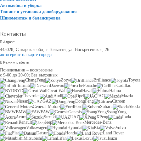
Автомойка и уборка
Тюнинг и установка допоборудования
Шиномонтаж и балансировка
Контакты
Адрес:
445028, Самарская обл, г Тольятти, ул. Воскресенская, 26
автосервис на карте города
Режим работы:
Понедельник – воскресенье
с 9-00 до 20-00; Без выходных
ChangFeng
Zotye
Brilliance
Toyota
Infiniti
Daewoo
Porsche
Cadillac
BYD
Great Wall
Haval
Haima
Chevrolet
Audi
Opel
JAC
Mazda
Nissan
GAZ
DongFeng
Citroen
General Motors
Ford
Subaru
Skoda
BMW
FAW
Genesis
SsangYong
Acura
Suzuki
UAZ
XPeng
Lada
Renault
Jeep
Mercedes-Benz
Volkswagen
Hyundai
Kia
Volvo
Fiat
Datsun
Honda
Land Rover
Mitsubishi
Lifan
Lexus
Isuzu