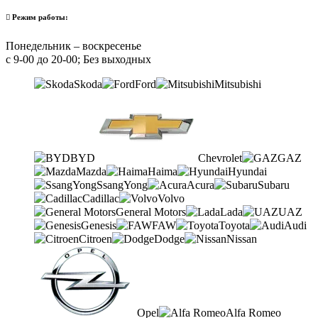
Режим работы:
Понедельник – воскресенье
с 9-00 до 20-00; Без выходных
Skoda
Ford
Mitsubishi
BYD
Chevrolet
GAZ
Mazda
Haima
Hyundai
SsangYong
Acura
Subaru
Cadillac
Volvo
General Motors
Lada
UAZ
Genesis
FAW
Toyota
Audi
Citroen
Dodge
Nissan
Opel
Alfa Romeo