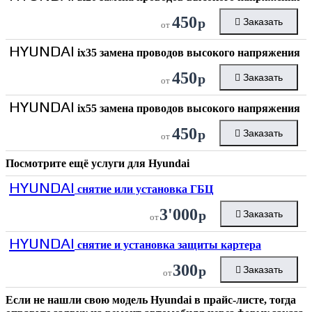
450
р
Заказать
от
HYUNDAI
ix35 замена проводов высокого напряжения
450
р
Заказать
от
HYUNDAI
ix55 замена проводов высокого напряжения
450
р
Заказать
от
Посмотрите ещё услуги для
Hyundai
HYUNDAI
снятие или установка ГБЦ
3'000
р
Заказать
от
HYUNDAI
снятие и установка защиты картера
300
р
Заказать
от
Если не нашли свою модель
Hyundai
в прайс-листе, тогда