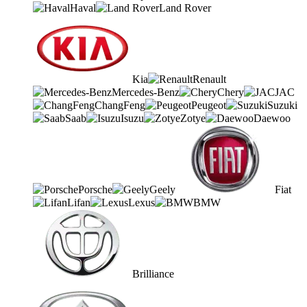
Haval
Land Rover
Kia
Renault
Mercedes-Benz
Chery
JAC
ChangFeng
Peugeot
Suzuki
Saab
Isuzu
Zotye
Daewoo
Porsche
Geely
Fiat
Lifan
Lexus
BMW
Brilliance