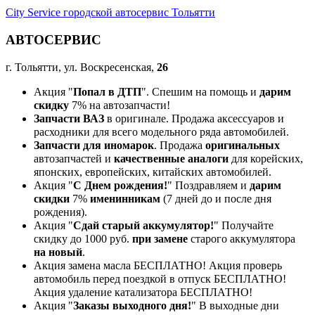
City Service городской автосервис Тольятти
АВТОСЕРВИС
г. Тольятти, ул. Воскресенская,
26
Акция "
Попал в ДТП
". Спешим на помощь и
дарим
скидку
7% на автозапчасти!
Запчасти ВАЗ
в оригинале. Продажа аксессуаров и
расходники для всего модельного ряда автомобилей.
Запчасти для иномарок
. Продажа
оригинальных
автозапчастей и
качественные аналоги
для корейских,
японских, европейских, китайских автомобилей.
Акция "
С Днем рождения!
" Поздравляем и
дарим
скидки
7%
именинникам
(7 дней до и после дня
рождения).
Акция "
Сдай старый аккумулятор!
" Получайте
скидку до 1000 руб.
при замене
старого аккумулятора
на новый
.
Акция замена масла БЕСПЛАТНО! Акция проверь
автомобиль перед поездкой в отпуск БЕСПЛАТНО!
Акция удаление катализатора БЕСПЛАТНО!
Акция "
Заказы выходного дня!
" В выходные дни