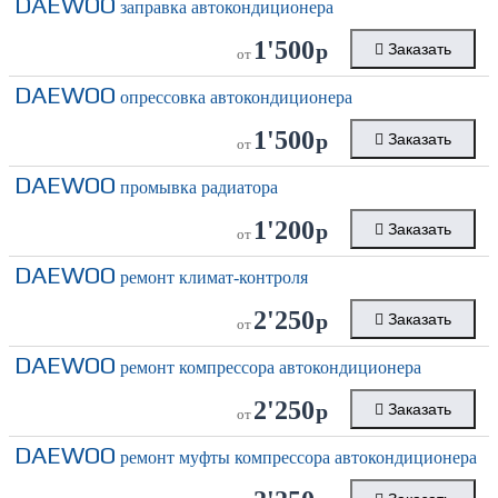
DAEWOO
заправка автокондиционера
1'500
р
Заказать
от
DAEWOO
опрессовка автокондиционера
1'500
р
Заказать
от
DAEWOO
промывка радиатора
1'200
р
Заказать
от
DAEWOO
ремонт климат-контроля
2'250
р
Заказать
от
DAEWOO
ремонт компрессора автокондиционера
2'250
р
Заказать
от
DAEWOO
ремонт муфты компрессора автокондиционера