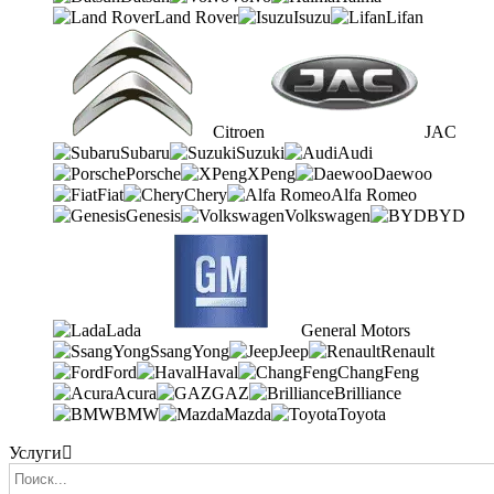
Land Rover
Isuzu
Lifan
Citroen
JAC
Subaru
Suzuki
Audi
Porsche
XPeng
Daewoo
Fiat
Chery
Alfa Romeo
Genesis
Volkswagen
BYD
Lada
General Motors
SsangYong
Jeep
Renault
Ford
Haval
ChangFeng
Acura
GAZ
Brilliance
BMW
Mazda
Toyota
Услуги