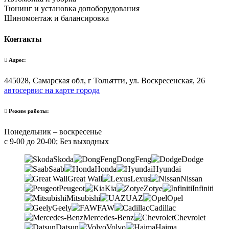
Тюнинг и установка допоборудования
Шиномонтаж и балансировка
Контакты
Адрес:
445028, Самарская обл, г Тольятти, ул. Воскресенская, 26
автосервис на карте города
Режим работы:
Понедельник – воскресенье
с 9-00 до 20-00; Без выходных
Skoda
DongFeng
Dodge
Saab
Honda
Hyundai
Great Wall
Lexus
Nissan
Peugeot
Kia
Zotye
Infiniti
Mitsubishi
UAZ
Opel
Geely
FAW
Cadillac
Mercedes-Benz
Chevrolet
Datsun
Volvo
Haima