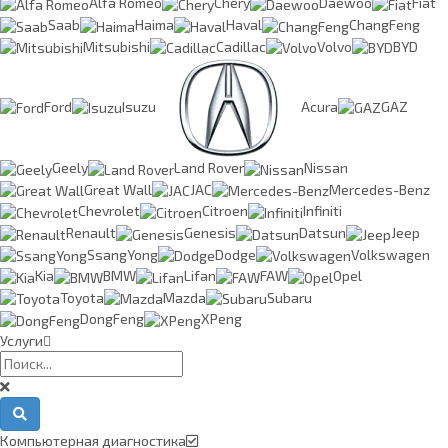
Alfa Romeo
Chery
Daewoo
Fiat
Saab
Haima
Haval
ChangFeng
Mitsubishi
Cadillac
Volvo
BYD
Ford
Isuzu
Acura
GAZ
Geely
Land Rover
Nissan
Great Wall
JAC
Mercedes-Benz
Chevrolet
Citroen
Infiniti
Renault
Genesis
Datsun
Jeep
SsangYong
Dodge
Volkswagen
Kia
BMW
Lifan
FAW
Opel
Toyota
Mazda
Subaru
DongFeng
XPeng
Услуги
Компьютерная диагностика