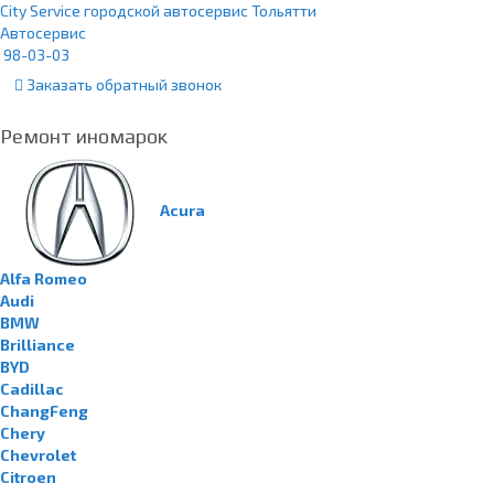
City Service городской автосервис Тольятти
Автосервис
98-03-03
Заказать
обратный
звонок
Ремонт иномарок
Acura
Alfa Romeo
Audi
BMW
Brilliance
BYD
Cadillac
ChangFeng
Chery
Chevrolet
Citroen