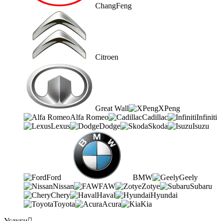
ChangFeng
Citroen
Great Wall
XPeng
Alfa Romeo
Cadillac
Infiniti
Lexus
Dodge
Skoda
Isuzu
Ford
BMW
Geely
Nissan
FAW
Zotye
Subaru
Chery
Haval
Hyundai
Toyota
Acura
Kia
Услуги