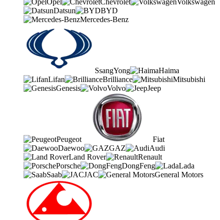
Opel
Chevrolet
Volkswagen
Datsun
BYD
Mercedes-Benz
SsangYong
Haima
Lifan
Brilliance
Mitsubishi
Genesis
Volvo
Jeep
Peugeot
Fiat
Daewoo
GAZ
Audi
Land Rover
Renault
Porsche
DongFeng
Lada
Saab
JAC
General Motors