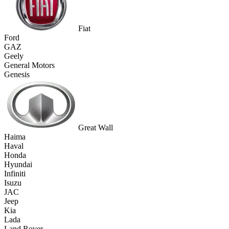
Fiat
Ford
GAZ
Geely
General Motors
Genesis
Great Wall
Haima
Haval
Honda
Hyundai
Infiniti
Isuzu
JAC
Jeep
Kia
Lada
Land Rover