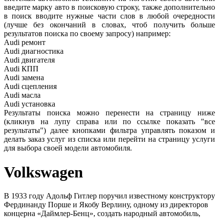
введите марку авто в поисковую строку, также дополнительно
в поиск вводите нужные части слов в любой очередности
(лучше без окончаний в словах, чтоб получить больше
результатов поиска по своему запросу) например:
Audi ремонт
Audi
диагностика
Audi
двигателя
Audi
КПП
Audi
замена
Audi
сцепления
Audi
масла
Audi
установка
Результаты поиска можно перенести на страницу ниже
(кликнув на лупу справа или по ссылке показать "все
результаты") далее кнопками фильтра управлять показом и
делать заказ услуг из списка или перейти на страницу услуги
для выбора своей модели автомобиля.
Volkswagen
В 1933 году Адольф Гитлер поручил известному конструктору
Фердинанду Порше и Якобу Верлину, одному из директоров
концерна «Даймлер-Бенц», создать народный автомобиль,