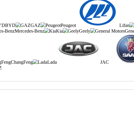
BYD
GAZ
Peugeot
Lifan
Mercedes-Benz
Kia
Geely
Gene
ChangFeng
Lada
JAC
Z