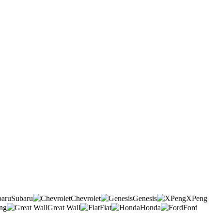
Subaru
Chevrolet
Genesis
XPeng
ng
Great Wall
Fiat
Honda
Ford