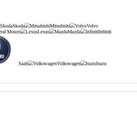
Skoda
Mitsubishi
Volvo
ral Motors
Lexus
Mazda
Infiniti
Saab
Volkswagen
Isuzu