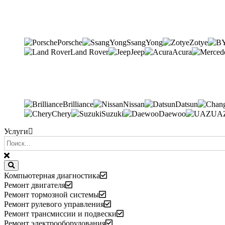
Porsche
SsangYong
Zotye
Land Rover
Jeep
Acura
Brilliance
Nissan
Datsun
Chery
Suzuki
Daewoo
UA
Услуги
Компьютерная диагностика
Ремонт двигателя
Ремонт тормозной системы
Ремонт рулевого управления
Ремонт трансмиссии и подвески
Ремонт электрооборудования