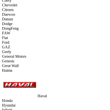
Chery
Chevrolet
Citroen
Daewoo
Datsun
Dodge
DongFeng
FAW
Fiat
Ford
GAZ
Geely
General Motors
Genesis
Great Wall
Haima
Haval
Honda
Hyundai
Infiniti