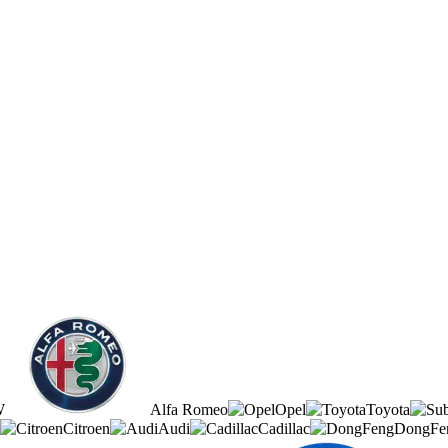
W
Alfa Romeo
Opel
Toyota
Citroen
Audi
Cadillac
DongFe