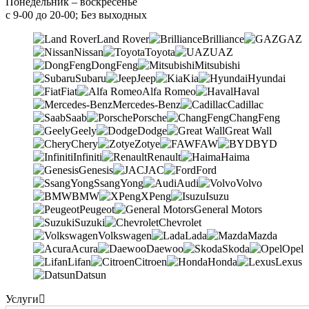
Понедельник – воскресенье
с 9-00 до 20-00; Без выходных
Land Rover
Brilliance
GAZ
Nissan
Toyota
UAZ
DongFeng
Mitsubishi
Subaru
Jeep
Kia
Hyundai
Fiat
Alfa Romeo
Haval
Mercedes-Benz
Cadillac
Saab
Porsche
ChangFeng
Geely
Dodge
Great Wall
Chery
Zotye
FAW
BYD
Infiniti
Renault
Haima
Genesis
JAC
Ford
SsangYong
Audi
Volvo
BMW
XPeng
Isuzu
Peugeot
General Motors
Suzuki
Chevrolet
Volkswagen
Lada
Mazda
Acura
Daewoo
Skoda
Opel
Lifan
Citroen
Honda
Lexus
Datsun
Услуги