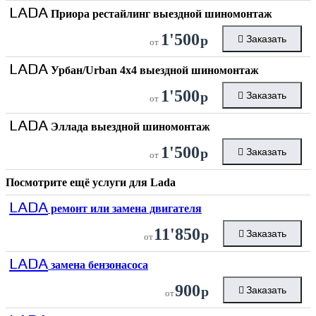
LADA
Приора рестайлинг выездной шиномонтаж
1'500
р
Заказать
от
LADA
Урбан/Urban 4х4 выездной шиномонтаж
1'500
р
Заказать
от
LADA
Эллада выездной шиномонтаж
1'500
р
Заказать
от
Посмотрите ещё услуги для
Lada
LADA
ремонт или замена двигателя
11'850
р
Заказать
от
LADA
замена бензонасоса
900
р
Заказать
от