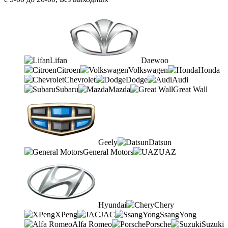
Lifan
Daewoo
Citroen
Volkswagen
Honda
Chevrolet
Dodge
Audi
Subaru
Mazda
Great Wall
Geely
Datsun
General Motors
UAZ
Hyundai
Chery
XPeng
JAC
SsangYong
Alfa Romeo
Porsche
Suzuki