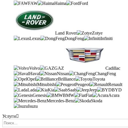
FAW
Haima
Ford
Land Rover
Zotye
Lexus
DongFeng
Infiniti
Volvo
GAZ
Cadillac
Haval
Nissan
ChangFeng
Opel
Brilliance
Toyota
Mitsubishi
Peugeot
Renault
Lada
Kia
Saab
Jeep
BYD
Genesis
BMW
Fiat
Acura
Mercedes-Benz
Skoda
Isuzu
Услуги