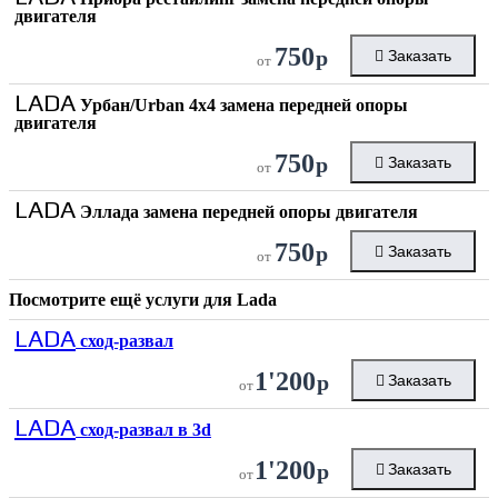
двигателя
750
р
Заказать
от
LADA
Урбан/Urban 4х4 замена передней опоры
двигателя
750
р
Заказать
от
LADA
Эллада замена передней опоры двигателя
750
р
Заказать
от
Посмотрите ещё услуги для
Lada
LADA
сход-развал
1'200
р
Заказать
от
LADA
сход-развал в 3d
1'200
р
Заказать
от