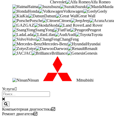
Chevrolet
Alfa Romeo
Haima
Isuzu
Suzuki
Mazda
Honda
Volkswagen
Geely
Kia
Datsun
Great Wall
Porsche
Citroen
Jeep
Acura
GAZ
Skoda
Land Rover
SsangYong
Fiat
Peugeot
Lada
Lifan
Audi
Toyota
Volvo
ChangFeng
Mercedes-Benz
Hyundai
Zotye
Daewoo
Renault
JAC
Brilliance
Genesis
Nissan
Mitsubishi
Услуги
Компьютерная диагностика
Ремонт двигателя