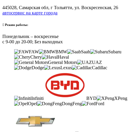
445028, Самарская обл, г Тольятти, ул. Воскресенская, 26
автосервис на карте города
Режим работы:
Понедельник – воскресенье
с 9-00 до 20-00; Без выходных
FAW
BMW
Saab
Subaru
Chery
Haval
General Motors
UAZ
Dodge
Lexus
Cadillac
Infiniti
BYD
XPeng
Opel
DongFeng
Ford