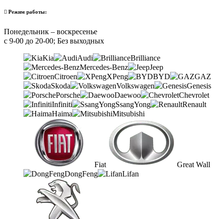
Режим работы:
Понедельник – воскресенье
с 9-00 до 20-00; Без выходных
Kia
Audi
Brilliance
Mercedes-Benz
Jeep
Citroen
XPeng
BYD
GAZ
Skoda
Volkswagen
Genesis
Porsche
Daewoo
Chevrolet
Infiniti
SsangYong
Renault
Haima
Mitsubishi
Fiat
Great Wall
DongFeng
Lifan