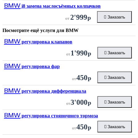
BMW
i8 замена маслосъёмных колпачков
2'999
р
Заказать
от
Посмотрите ещё услуги для
BMW
BMW
регулировка клапанов
1'990
р
Заказать
от
BMW
регулировка фар
450
р
Заказать
от
BMW
регулировка дифференциала
3'000
р
Заказать
от
BMW
регулировка стояночного тормоза
450
р
Заказать
от