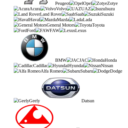
Peugeot
Opel
Zotye
Acura
Volvo
UAZ
Isuzu
Land Rover
Saab
Suzuki
Haval
Mazda
Lada
General Motors
Toyota
Ford
FAW
Lexus
BMW
JAC
Honda
Cadillac
Hyundai
Nissan
Alfa Romeo
Subaru
Dodge
Geely
Datsun