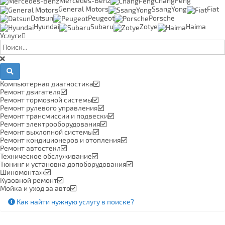
Mercedes-Benz
ChangFeng
General Motors
SsangYong
Fiat
Datsun
Peugeot
Porsche
Hyundai
Subaru
Zotye
Haima
Услуги
Компьютерная диагностика
Ремонт двигателя
Ремонт тормозной системы
Ремонт рулевого управления
Ремонт трансмиссии и подвески
Ремонт электрооборудования
Ремонт выхлопной системы
Ремонт кондиционеров и отопления
Ремонт автостекл
Техническое обслуживание
Тюнинг и установка допоборудования
Шиномонтаж
Кузовной ремонт
Мойка и уход за авто
Как найти нужную услугу в поиске
?