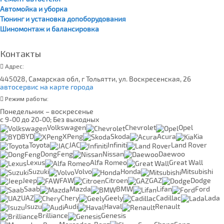
Автомойка и уборка
Тюнинг и установка допоборудования
Шиномонтаж и балансировка
Контакты
Адрес:
445028, Самарская обл, г Тольятти, ул. Воскресенская, 26
автосервис на карте города
Режим работы:
Понедельник – воскресенье
с 9-00 до 20-00; Без выходных
Volkswagen
Chevrolet
Opel
BYD
XPeng
Skoda
Acura
Kia
Toyota
JAC
Infiniti
Land Rover
DongFeng
Nissan
Daewoo
Lexus
Alfa Romeo
Great Wall
Suzuki
Volvo
Honda
Mitsubishi
Jeep
FAW
Citroen
GAZ
Dodge
Saab
Mazda
BMW
Lifan
Ford
UAZ
Chery
Geely
Cadillac
Lada
Isuzu
Audi
Haval
Renault
Brilliance
Genesis