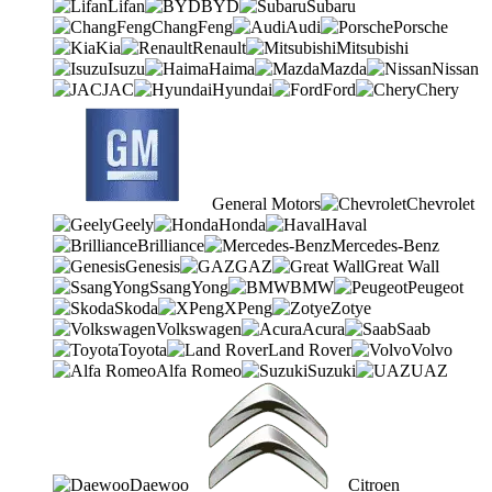
Lifan
BYD
Subaru
ChangFeng
Audi
Porsche
Kia
Renault
Mitsubishi
Isuzu
Haima
Mazda
Nissan
JAC
Hyundai
Ford
Chery
General Motors
Chevrolet
Geely
Honda
Haval
Brilliance
Mercedes-Benz
Genesis
GAZ
Great Wall
SsangYong
BMW
Peugeot
Skoda
XPeng
Zotye
Volkswagen
Acura
Saab
Toyota
Land Rover
Volvo
Alfa Romeo
Suzuki
UAZ
Daewoo
Citroen