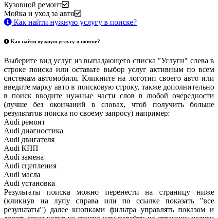
Кузовной ремонт
Мойка и уход за авто
Как найти нужную услугу в поиске
?
Как найти нужную услугу в поиске
?
Выберите вид услуг из выпадающего списка "Услуги" слева в
строке поиска или оставьте выбор услуг активным по всем
системам автомобиля. Кликните на логотип своего авто или
введите марку авто в поисковую строку, также дополнительно
в поиск вводите нужные части слов в любой очередности
(лучше без окончаний в словах, чтоб получить больше
результатов поиска по своему запросу) например:
Audi ремонт
Audi
диагностика
Audi
двигателя
Audi
КПП
Audi
замена
Audi
сцепления
Audi
масла
Audi
установка
Результаты поиска можно перенести на страницу ниже
(кликнув на лупу справа или по ссылке показать "все
результаты") далее кнопками фильтра управлять показом и