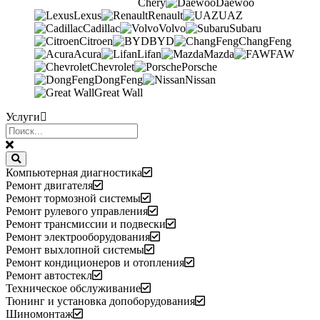
Chery
Daewoo
Lexus
Renault
UAZ
Cadillac
Volvo
Subaru
Citroen
BYD
ChangFeng
Acura
Lifan
Mazda
FAW
Chevrolet
Porsche
DongFeng
Nissan
Great Wall
Услуги
Компьютерная диагностика
Ремонт двигателя
Ремонт тормозной системы
Ремонт рулевого управления
Ремонт трансмиссии и подвески
Ремонт электрооборудования
Ремонт выхлопной системы
Ремонт кондиционеров и отопления
Ремонт автостекл
Техническое обслуживание
Тюнинг и установка допоборудования
Шиномонтаж