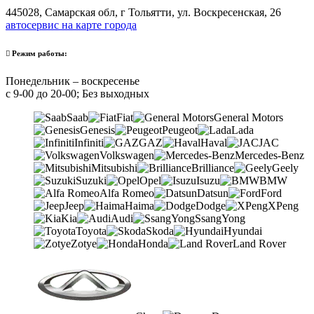
445028, Самарская обл, г Тольятти, ул. Воскресенская, 26
автосервис на карте города
Режим работы:
Понедельник – воскресенье
с 9-00 до 20-00; Без выходных
Saab
Fiat
General Motors
Genesis
Peugeot
Lada
Infiniti
GAZ
Haval
JAC
Volkswagen
Mercedes-Benz
Mitsubishi
Brilliance
Geely
Suzuki
Opel
Isuzu
BMW
Alfa Romeo
Datsun
Ford
Jeep
Haima
Dodge
XPeng
Kia
Audi
SsangYong
Toyota
Skoda
Hyundai
Zotye
Honda
Land Rover