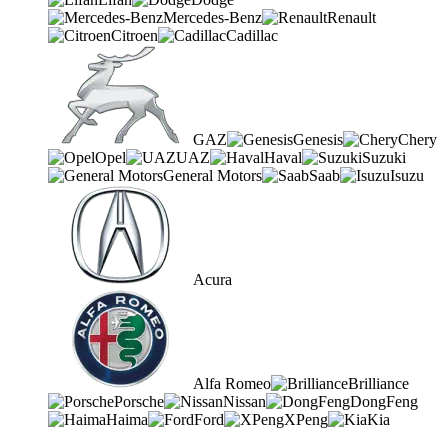
Mercedes-Benz
Renault
Citroen
Cadillac
GAZ
Genesis
Chery
Opel
UAZ
Haval
Suzuki
General Motors
Saab
Isuzu
Acura
Alfa Romeo
Brilliance
Porsche
Nissan
DongFeng
Haima
Ford
XPeng
Kia