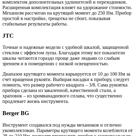
комплектом дополнительных удлинителей и переходников.
Расширенная комплектация влияет на удорожание стоимости.
Механизм рассчитан на крутящий момент до 250 Нм. Прибор
простой в настройке, трещотка не сбоит, показывая
стабильные результаты работы.
JTC
Точные и надежные модели с удобной шкалой, защищенной
стеклом с эффектом лупы. Благодаря этому все показатели
шкалы читаются гораздо проще даже людьми со слабым
зрением и в помещениях с низкой освещенностью.
Диапазон крутящего момента варьируется от 10 до 100 Нм за
счет вращения рукояти. Выбирая насадки к прибору, следует
помнить, что размер рабочего квадрата – 3/8. Сама рукоятка
прибора сделана из закаленной, качественной стали, а
храповик – из хромванадиевого сплава, что существенно
продлевает жизнь инструмента.
Berger BG
Инструмент создавался под нужды механиков и отлично
укомплектован. Параметры крутящего момента колеблются от
28 до 210 Нм, позволяя причислить прибор к универсальным.