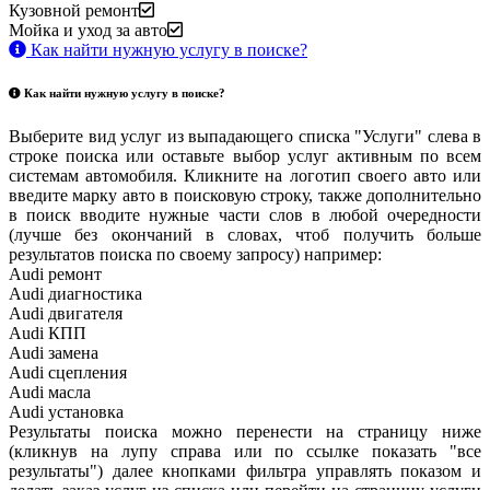
Кузовной ремонт
Мойка и уход за авто
Как найти нужную услугу в поиске
?
Как найти нужную услугу в поиске
?
Выберите вид услуг из выпадающего списка "Услуги" слева в
строке поиска или оставьте выбор услуг активным по всем
системам автомобиля. Кликните на логотип своего авто или
введите марку авто в поисковую строку, также дополнительно
в поиск вводите нужные части слов в любой очередности
(лучше без окончаний в словах, чтоб получить больше
результатов поиска по своему запросу) например:
Audi ремонт
Audi
диагностика
Audi
двигателя
Audi
КПП
Audi
замена
Audi
сцепления
Audi
масла
Audi
установка
Результаты поиска можно перенести на страницу ниже
(кликнув на лупу справа или по ссылке показать "все
результаты") далее кнопками фильтра управлять показом и