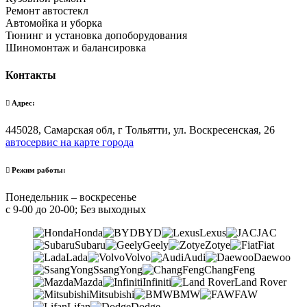
Ремонт автостекл
Автомойка и уборка
Тюнинг и установка допоборудования
Шиномонтаж и балансировка
Контакты
Адрес:
445028, Самарская обл, г Тольятти, ул. Воскресенская, 26
автосервис на карте города
Режим работы:
Понедельник – воскресенье
с 9-00 до 20-00; Без выходных
Honda
BYD
Lexus
JAC
Subaru
Geely
Zotye
Fiat
Lada
Volvo
Audi
Daewoo
SsangYong
ChangFeng
Mazda
Infiniti
Land Rover
Mitsubishi
BMW
FAW
Lifan
Dodge