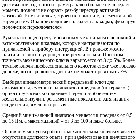
достижении заданного параметра ключ больше не передает
момент, позволяя не сорвать резьбу чересчур активной
затяжкой. Внутри ключ устроен по принципу элементарной
«трещотки». Она присоединяет насадку на квадрат, фиксируя
положение переключателем.
Рукоять оснащена регулировочным механизмом с основной и
вспомогательной шкалами, которые настраиваются по
прилагаемой к прибору инструкцией. В продаже можно
найти и аналоги с упрощенной регулировкой. При этом
точность механического ключа варьируется от 3 до 5%. Более
точные ключи профессионального качества стоят уже гораздо
дороже, но погрешность для них не может превышать 3%.
Выбирая динамометрический предельный ключ для
автомашины, смотрите на диапазон пределов (интервалов),
ориентируясь на свои данные. Перед приобретением
желательно изучить регламентные показатели затягивания
соединений, имеющих резьбу.
Средний минимальный диапазон меняется в пределах от 0,5
до 15 Нм, а максимальный – от 3 до 100 и даже больше.
Основным минусом работы с механическим ключом является
отсутствие должного опыта, при задействовании щелчкового