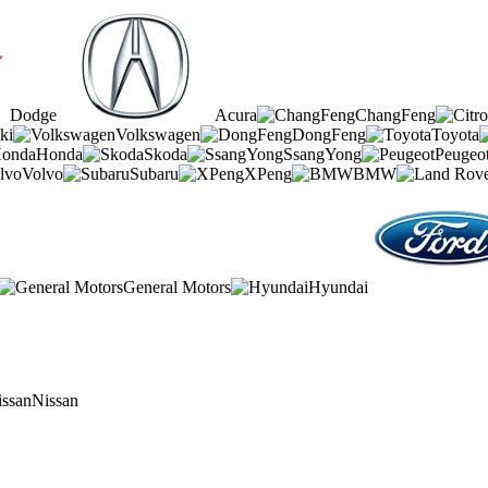
Dodge
Acura
ChangFeng
ki
Volkswagen
DongFeng
Toyota
Honda
Skoda
SsangYong
Peugeo
Volvo
Subaru
XPeng
BMW
General Motors
Hyundai
Nissan