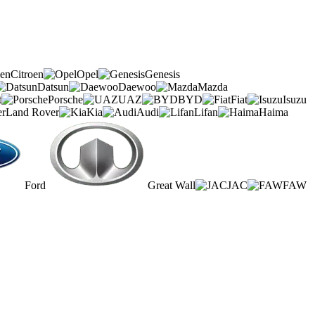
Citroen
Opel
Genesis
Datsun
Daewoo
Mazda
t
Porsche
UAZ
BYD
Fiat
Isuzu
Land Rover
Kia
Audi
Lifan
Haima
Ford
Great Wall
JAC
FAW