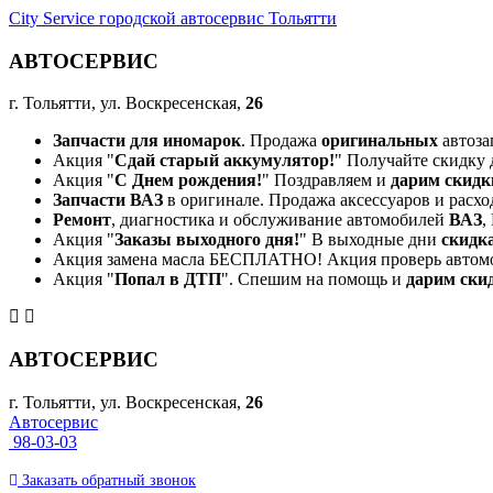
City Service городской автосервис Тольятти
АВТОСЕРВИС
г. Тольятти, ул. Воскресенская,
26
Запчасти для иномарок
. Продажа
оригинальных
автоза
Акция "
Сдай старый аккумулятор!
" Получайте скидку 
Акция "
С Днем рождения!
" Поздравляем и
дарим скидк
Запчасти ВАЗ
в оригинале. Продажа аксессуаров и расхо
Ремонт
, диагностика и обслуживание автомобилей
ВАЗ
,
Акция "
Заказы выходного дня!
" В выходные дни
скидк
Акция замена масла БЕСПЛАТНО! Акция проверь автом
Акция "
Попал в ДТП
". Спешим на помощь и
дарим ски
АВТОСЕРВИС
г. Тольятти, ул. Воскресенская,
26
Автосервис
98-03-03
Заказать
обратный
звонок