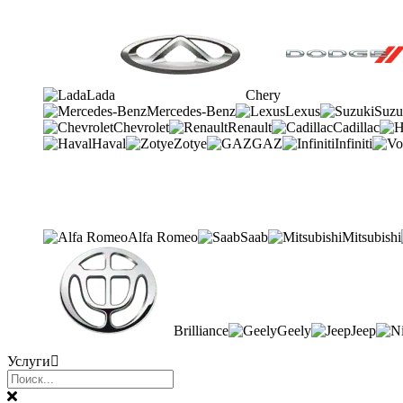
Lada
Chery
Mercedes-Benz
Lexus
Suzu
Chevrolet
Renault
Cadillac
Haval
Zotye
GAZ
Infiniti
Alfa Romeo
Saab
Mitsubishi
Brilliance
Geely
Jeep
Услуги