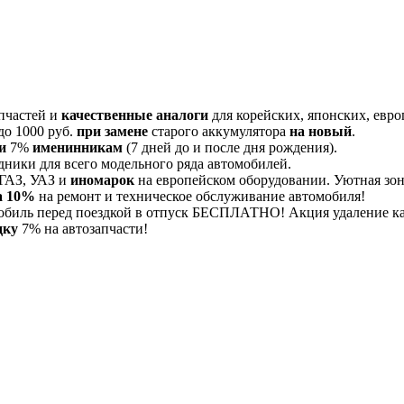
пчастей и
качественные аналоги
для корейских, японских, евро
до 1000 руб.
при замене
старого аккумулятора
на новый
.
и
7%
именинникам
(7 дней до и после дня рождения).
дники для всего модельного ряда автомобилей.
 ГАЗ, УАЗ и
иномарок
на европейском оборудовании. Уютная зона
а 10%
на ремонт и техническое обслуживание автомобиля!
обиль перед поездкой в отпуск БЕСПЛАТНО! Акция удаление 
дку
7% на автозапчасти!