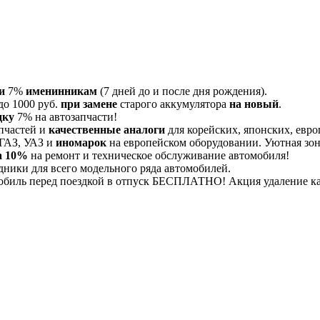
и
7%
именинникам
(7 дней до и после дня рождения).
до 1000 руб.
при замене
старого аккумулятора
на новый
.
дку
7% на автозапчасти!
пчастей и
качественные аналоги
для корейских, японских, евро
 ГАЗ, УАЗ и
иномарок
на европейском оборудовании. Уютная зона
а 10%
на ремонт и техническое обслуживание автомобиля!
дники для всего модельного ряда автомобилей.
обиль перед поездкой в отпуск БЕСПЛАТНО! Акция удаление 