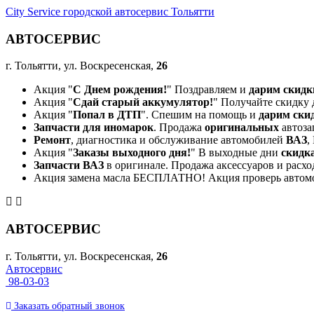
City Service городской автосервис Тольятти
АВТОСЕРВИС
г. Тольятти, ул. Воскресенская,
26
Акция "
С Днем рождения!
" Поздравляем и
дарим скидк
Акция "
Сдай старый аккумулятор!
" Получайте скидку 
Акция "
Попал в ДТП
". Спешим на помощь и
дарим ски
Запчасти для иномарок
. Продажа
оригинальных
автоза
Ремонт
, диагностика и обслуживание автомобилей
ВАЗ
,
Акция "
Заказы выходного дня!
" В выходные дни
скидк
Запчасти ВАЗ
в оригинале. Продажа аксессуаров и расхо
Акция замена масла БЕСПЛАТНО! Акция проверь автом
АВТОСЕРВИС
г. Тольятти, ул. Воскресенская,
26
Автосервис
98-03-03
Заказать
обратный
звонок