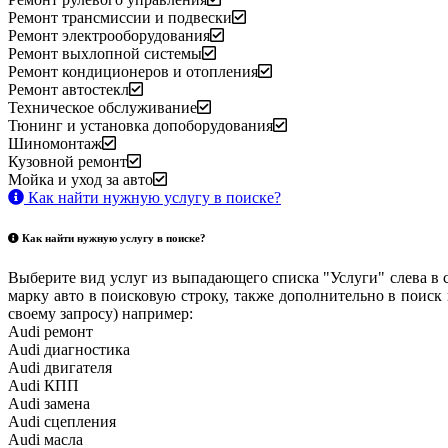
Ремонт трансмиссии и подвески
Ремонт электрооборудования
Ремонт выхлопной системы
Ремонт кондиционеров и отопления
Ремонт автостекл
Техническое обслуживание
Тюнинг и установка допоборудования
Шиномонтаж
Кузовной ремонт
Мойка и уход за авто
Как найти нужную услугу в поиске
?
Как найти нужную услугу в поиске
?
Выберите вид услуг из выпадающего списка "Услуги" слева в 
марку авто в поисковую строку, также дополнительно в поиск
своему запросу) например:
Audi ремонт
Audi
диагностика
Audi
двигателя
Audi
КПП
Audi
замена
Audi
сцепления
Audi
масла