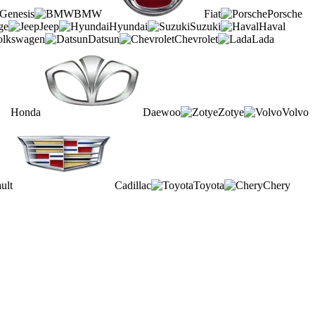
Genesis
BMW
Fiat
Porsche
ge
Jeep
Hyundai
Suzuki
Haval
olkswagen
Datsun
Chevrolet
Lada
Honda
Daewoo
Zotye
Volvo
ult
Cadillac
Toyota
Chery