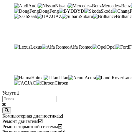
Audi
Nissan
Mercedes-Benz
DongFeng
BYD
Skoda
Saab
UAZ
Subaru
Brillianc
Lexus
Alfa Romeo
Opel
F
Haima
Lifan
Acura
Lan
JAC
Citroen
Услуги
Компьютерная диагностика
Ремонт двигателя
Ремонт тормозной системы
Ремонт рулевого управления