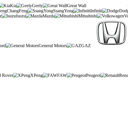
Kia
Geely
Great Wall
ChangFeng
SsangYong
Infiniti
Dod
e
Isuzu
Mazda
Mitsubishi
V
ord
General Motors
GAZ
d Rover
XPeng
FAW
Peugeot
Rena