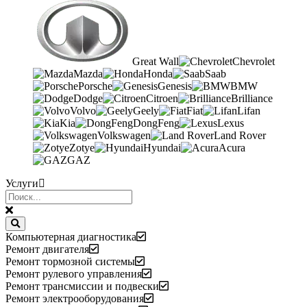
Great Wall
Chevrolet
Mazda
Honda
Saab
Porsche
Genesis
BMW
Dodge
Citroen
Brilliance
Volvo
Geely
Fiat
Lifan
Kia
DongFeng
Lexus
Volkswagen
Land Rover
Zotye
Hyundai
Acura
GAZ
Услуги
Компьютерная диагностика
Ремонт двигателя
Ремонт тормозной системы
Ремонт рулевого управления
Ремонт трансмиссии и подвески
Ремонт электрооборудования