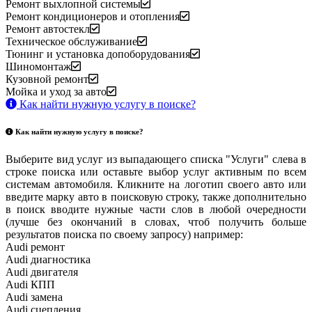
Ремонт выхлопной системы
Ремонт кондиционеров и отопления
Ремонт автостекл
Техническое обслуживание
Тюнинг и установка допоборудования
Шиномонтаж
Кузовной ремонт
Мойка и уход за авто
Как найти нужную услугу в поиске
?
Как найти нужную услугу в поиске
?
Выберите вид услуг из выпадающего списка "Услуги" слева в
строке поиска или оставьте выбор услуг активным по всем
системам автомобиля. Кликните на логотип своего авто или
введите марку авто в поисковую строку, также дополнительно
в поиск вводите нужные части слов в любой очередности
(лучше без окончаний в словах, чтоб получить больше
результатов поиска по своему запросу) например:
Audi ремонт
Audi
диагностика
Audi
двигателя
Audi
КПП
Audi
замена
Audi
сцепления