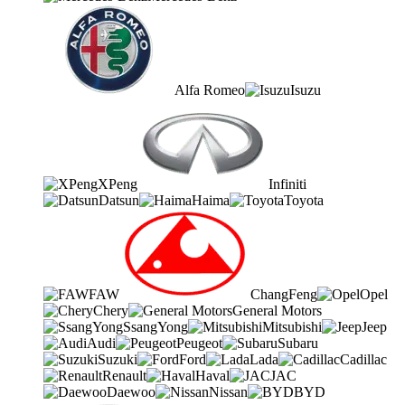
Alfa Romeo
Isuzu
XPeng
Infiniti
Datsun
Haima
Toyota
FAW
ChangFeng
Opel
Chery
General Motors
SsangYong
Mitsubishi
Jeep
Audi
Peugeot
Subaru
Suzuki
Ford
Lada
Cadillac
Renault
Haval
JAC
Daewoo
Nissan
BYD