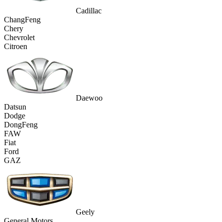
Cadillac
ChangFeng
Chery
Chevrolet
Citroen
Daewoo
Datsun
Dodge
DongFeng
FAW
Fiat
Ford
GAZ
Geely
General Motors