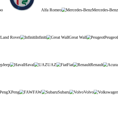
oo
Alfa Romeo
Mercedes-Benz
Land Rover
Infiniti
Great Wall
Peugeot
Jeep
Haval
UAZ
Fiat
Renault
XPeng
FAW
Subaru
Volvo