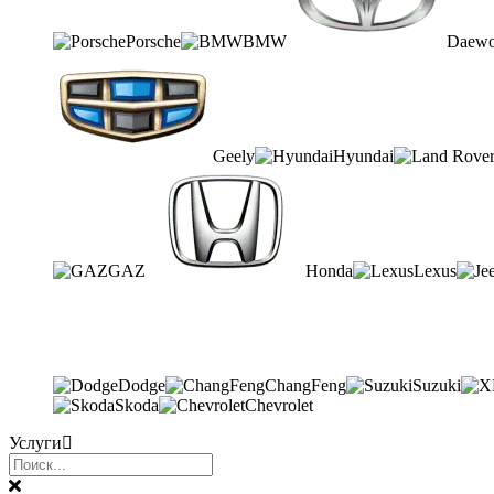
Porsche
BMW
Daew
Geely
Hyundai
GAZ
Honda
Lexus
Dodge
ChangFeng
Suzuki
Skoda
Chevrolet
Услуги