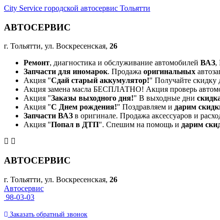
City Service городской автосервис Тольятти
АВТОСЕРВИС
г. Тольятти, ул. Воскресенская,
26
Ремонт
, диагностика и обслуживание автомобилей
ВАЗ
,
Запчасти для иномарок
. Продажа
оригинальных
автоза
Акция "
Сдай старый аккумулятор!
" Получайте скидку 
Акция замена масла БЕСПЛАТНО! Акция проверь автом
Акция "
Заказы выходного дня!
" В выходные дни
скидк
Акция "
С Днем рождения!
" Поздравляем и
дарим скидк
Запчасти ВАЗ
в оригинале. Продажа аксессуаров и расхо
Акция "
Попал в ДТП
". Спешим на помощь и
дарим ски
АВТОСЕРВИС
г. Тольятти, ул. Воскресенская,
26
Автосервис
98-03-03
Заказать
обратный
звонок