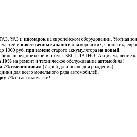
 ГАЗ, УАЗ и
иномарок
на европейском оборудовании. Уютная зона
пчастей и
качественные аналоги
для корейских, японских, евро
до 1000 руб.
при замене
старого аккумулятора
на новый
.
обиль перед поездкой в отпуск БЕСПЛАТНО! Акция удаление 
а 10%
на ремонт и техническое обслуживание автомобиля!
и
7%
именинникам
(7 дней до и после дня рождения).
дники для всего модельного ряда автомобилей.
дку
7% на автозапчасти!