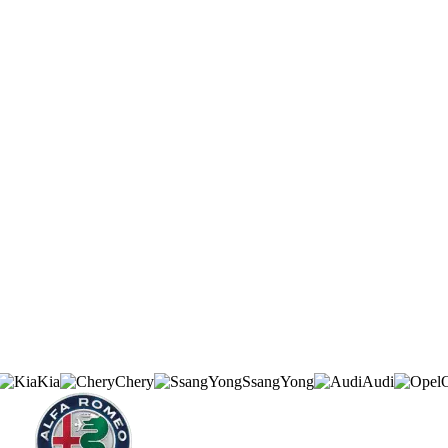
Kia
Chery
SsangYong
Audi