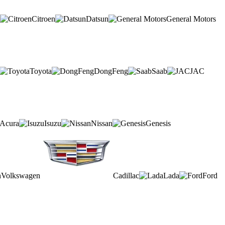
Citroen
Datsun
General Motors
Toyota
DongFeng
Saab
JAC
Acura
Isuzu
Nissan
Genesis
Volkswagen
Cadillac
Lada
Ford