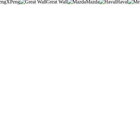
XPeng
Great Wall
Mazda
Haval