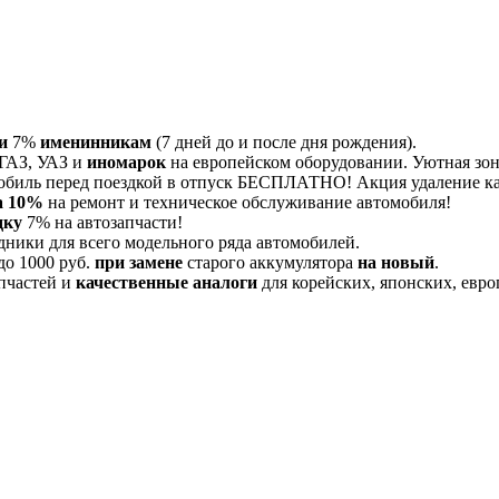
и
7%
именинникам
(7 дней до и после дня рождения).
 ГАЗ, УАЗ и
иномарок
на европейском оборудовании. Уютная зона
обиль перед поездкой в отпуск БЕСПЛАТНО! Акция удаление 
а 10%
на ремонт и техническое обслуживание автомобиля!
дку
7% на автозапчасти!
дники для всего модельного ряда автомобилей.
до 1000 руб.
при замене
старого аккумулятора
на новый
.
пчастей и
качественные аналоги
для корейских, японских, евро