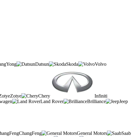
angYong
Datsun
Skoda
Volvo
Zotye
Chery
Infiniti
swagen
Land Rover
Brilliance
Jeep
ChangFeng
General Motors
Saab