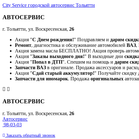
City Service городской автосервис Тольятти
АВТОСЕРВИС
г. Тольятти, ул. Воскресенская,
26
Акция "
С Днем рождения!
" Поздравляем и
дарим скидк
Ремонт
, диагностика и обслуживание автомобилей
ВАЗ
,
Акция замена масла БЕСПЛАТНО! Акция проверь автом
Акция "
Заказы выходного дня!
" В выходные дни
скидк
Акция "
Попал в ДТП
". Спешим на помощь и
дарим ски
Запчасти ВАЗ
в оригинале. Продажа аксессуаров и расхо
Акция "
Сдай старый аккумулятор!
" Получайте скидку 
Запчасти для иномарок
. Продажа
оригинальных
автоза
АВТОСЕРВИС
г. Тольятти, ул. Воскресенская,
26
Автосервис
98-03-03
Заказать
обратный
звонок