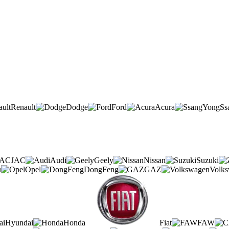
Renault
Dodge
Ford
Acura
Ss
JAC
Audi
Geely
Nissan
Suzuki
u
Opel
DongFeng
GAZ
Volk
Hyundai
Honda
Fiat
FAW