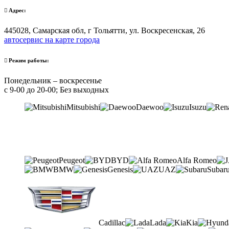
Адрес:
445028, Самарская обл, г Тольятти, ул. Воскресенская, 26
автосервис на карте города
Режим работы:
Понедельник – воскресенье
с 9-00 до 20-00; Без выходных
Mitsubishi
Daewoo
Isuzu
Peugeot
BYD
Alfa Romeo
BMW
Genesis
UAZ
Subar
Cadillac
Lada
Kia