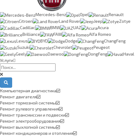
Mercedes-Benz
Opel
Renault
Citroen
Land Rover
Jeep
Zotye
Cadillac
BMW
UAZ
Acura
Brilliance
FAW
Alfa Romeo
Lexus
BYD
Dodge
ChangFeng
Suzuki
Chevrolet
Peugeot
Geely
Daewoo
DongFeng
Haval
Услуги
Компьютерная диагностика
Ремонт двигателя
Ремонт тормозной системы
Ремонт рулевого управления
Ремонт трансмиссии и подвески
Ремонт электрооборудования
Ремонт выхлопной системы
Ремонт кондиционеров и отопления