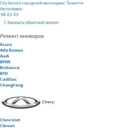
City Service городской автосервис Тольятти
Автосервис
98-03-03
Заказать
обратный
звонок
Ремонт иномарок
Acura
Alfa Romeo
Audi
BMW
Brilliance
BYD
Cadillac
ChangFeng
Chery
Chevrolet
Citroen