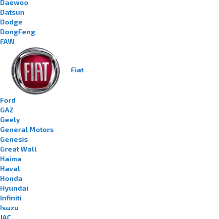
Daewoo
Datsun
Dodge
DongFeng
FAW
Fiat
Ford
GAZ
Geely
General Motors
Genesis
Great Wall
Haima
Haval
Honda
Hyundai
Infiniti
Isuzu
JAC