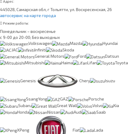
Адрес:
445028, Самарская обл, г Тольятти, ул. Воскресенская, 26
автосервис на карте города
Режим работы:
Понедельник – воскресенье
с 9-00 до 20-00; Без выходных
Volkswagen
Mazda
Hyundai
JAC
Infiniti
Skoda
General Motors
Ford
Datsun
Mitsubishi
Haima
Lifan
Toyota
Genesis
Chery
Isuzu
SsangYong
GAZ
Porsche
Subaru
Great Wall
Volvo
Kia
Honda
Nissan
Audi
Saab
XPeng
Fiat
Lada